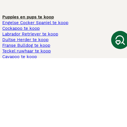
Puppies en pups te koop
Engelse Cocker Spaniel te koop
Cockapoo te koop
Labrador Retriever te koop
Duitse Herder te koop
Franse Bulldog te koop
Teckel ruwhaar te koop
Cavapoo te koop
Andere populaire pagina's
Honden te koop in Amsterdam
Pups te koop Limburg​
Pups te koop Friesland​
Honden te koop in Gelderland
Honden te koop in Den Haag
Honden te koop in Enschede
Adopteer hond in Nederland
Informatie