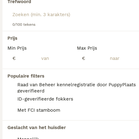
Trefwoord
Lees onze
Duitse Staande Hond Korthaar
koopadvies
pagina voor informatie over dit hondenras.
We hebben 0 Duitse Staande Hond Korthaar
0/100 tekens
Pups te koop in Amsterdam gevonden.
Als je toekomstige resultaten wil zien voor deze 
Prijs
exacte zoekopdracht, sla dan je zoekopdracht op en 
vind jouw perfecte hond:
Min Prijs
Max Prijs
€
€
Zoekopdracht bewaren
Populaire filters
FAQ's
Raad van Beheer kennelregistratie door PuppyPlaats
geverifieerd
ID-geverifieerde fokkers
Hoeveel kost een Duitse
Met FCI stamboom
Staande Hond Korthaar?
De gemiddelde prijs voor een Duitse
Geslacht van het huisdier
Staande Hond Korthaar pup in Nederland ligt