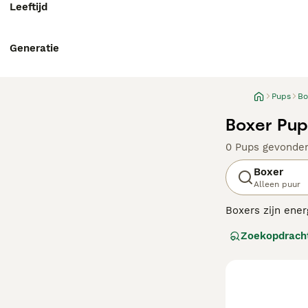
Leeftijd
Generatie
Pups
Bo
Boxer Pup
0 Pups gevonde
Boxer
Alleen puur
Boxers zijn ene
houden ervan om
Zoekopdrach
dat ze van natur
Lees onze
Boxer