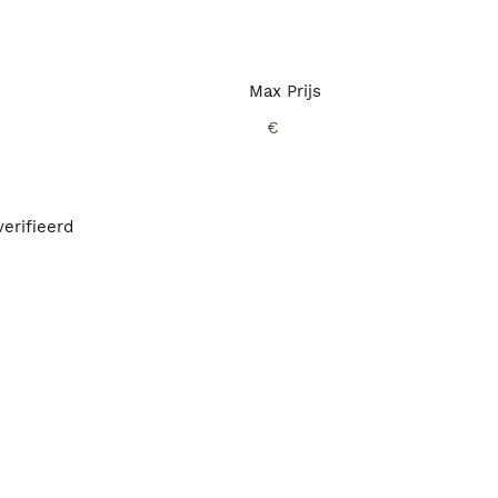
Max Prijs
€
erifieerd