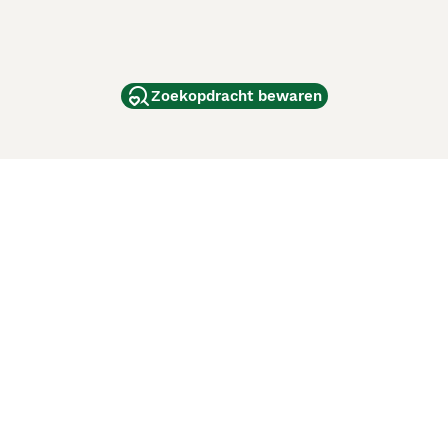
Zoekopdracht bewaren
dam
and
ag
de
d
ci Animali
Lancaster Puppies
 verbeteren. Met het gebruik van deze website en