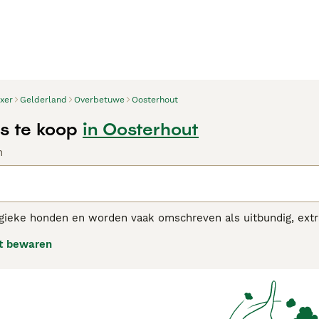
xer
Gelderland
Overbetuwe
Oosterhout
s te koop
in Oosterhout
n
rgieke honden en worden vaak omschreven als uitbundig, extra
 vermaakt en geamuseerd te worden en hebben een vrolijke l
t bewaren
e zo extravert zijn, betekent dat u veel plezier met ze kunt 
 adviespagina
voor informatie over dit hondenras.