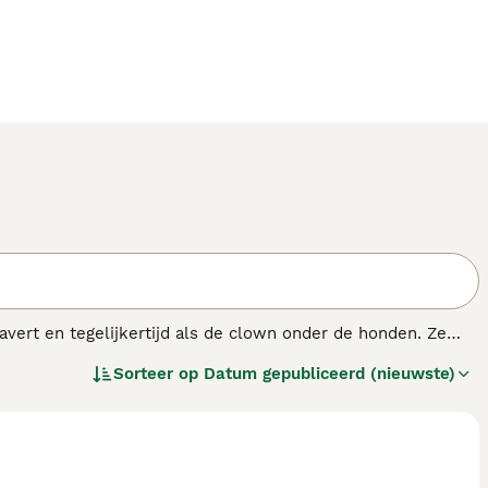
vert en tegelijkertijd als de clown onder de honden. Ze
evenshouding. De honden zijn extreem loyaal en het feit
Sorteer op
Datum gepubliceerd (nieuwste)
hebben.