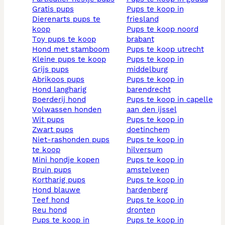
gratis pups
pups te koop in
dierenarts pups te
friesland
koop
pups te koop noord
toy pups te koop
brabant
hond met stamboom
pups te koop utrecht
kleine pups te koop
pups te koop in
grijs pups
middelburg
abrikoos pups
pups te koop in
hond langharig
barendrecht
boerderij hond
pups te koop in capelle
volwassen honden
aan den ijssel
wit pups
pups te koop in
zwart pups
doetinchem
niet-rashonden pups
pups te koop in
te koop
hilversum
mini hondje kopen
pups te koop in
bruin pups
amstelveen
kortharig pups
pups te koop in
hond blauwe
hardenberg
teef hond
pups te koop in
reu hond
dronten
pups te koop in
pups te koop in