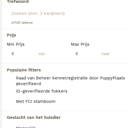
Trefwoord
Lees onze
Bouvier Des Flandres adviespagina
voor
informatie over dit hondenras.
We hebben 0 Bouvier des Flandres Pups te
0/100 tekens
koop in Eibergen gevonden.
Als je toekomstige resultaten wil zien voor deze 
Prijs
exacte zoekopdracht, sla dan je zoekopdracht op en 
vind jouw perfecte hond:
Min Prijs
Max Prijs
€
€
Zoekopdracht bewaren
Populaire filters
FAQ's
Raad van Beheer kennelregistratie door PuppyPlaats
geverifieerd
ID-geverifieerde fokkers
Wat is de prijs van een
Met FCI stamboom
Bouvier des Flandres pup?
De prijs van een Bouvier des Flandres pup
Geslacht van het huisdier
varieert afhankelijk van de fokker en de