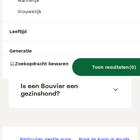
stamboom.
Mannelijk
Vrouwelijk
Wat kost een Bouvier des
Flandres-puppy?
Leeftijd
Generatie
Wat is het karakter van een
Bouvier des Flandres?
Zoekopdracht bewaren
Toon resultaten
(
0
)
Is een Bouvier een
gezinshond?
particulier nestje pups
pups te koop in gouda