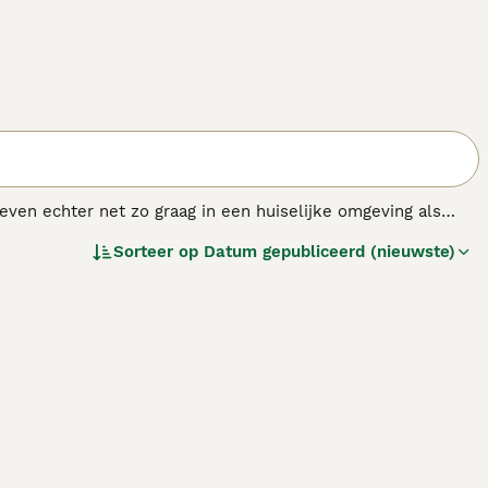
even echter net zo graag in een huiselijke omgeving als
enschappen die niet altijd door iedereen die ze
Sorteer op
Datum gepubliceerd (nieuwste)
ngsvermogen, omdat ze gefokt zijn om de hele dag
inatie met veel mentale stimulatie om echt gelukkige
s.