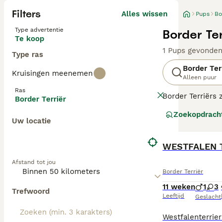
Filters
Alles wissen
Pups
Bo
Type advertentie
Border Te
Te koop
1 Pups gevonde
Type ras
Border Ter
Kruisingen meenemen
Alleen puur
Ras
Border Terriërs 
Border Terriër
betrouwbare, loy
Zoekopdrach
tegenkomen word
Uw locatie
paarden te volg
Terriërs te zijn.
WESTFALEN 
Lees onze Border
Afstand tot jou
Border Terriër
11 weken
1
3
Trefwoord
Leeftijd
Geslacht