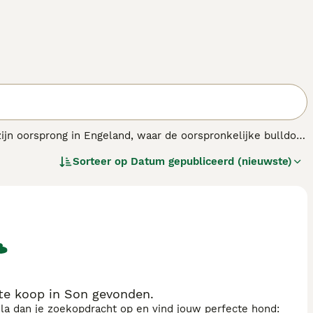
 zijn oorsprong in Engeland, waar de oorspronkelijke bulldog
ch, gespierd en had een brede kop met een krachtige kaak.
Sorteer op
Datum gepubliceerd (nieuwste)
r, geschikt voor zijn taak in het gevecht met stieren.
de English Bulldogge
, ontwikkeld in de jaren 1970 om een
ze hond heeft een meer evenwichtig temperament, is loyaal
ke, gespierde bouw en langere snuit is hij minder gevoelig
 Engelse bulldog voorkomen. Populaire zoektermen zoals
ldog pups" laten zien dat er veel interesse is in dit ras.
n betrouwbare gezelschapshond met de charme van een
te koop in Son gevonden.
sla dan je zoekopdracht op en vind jouw perfecte hond: