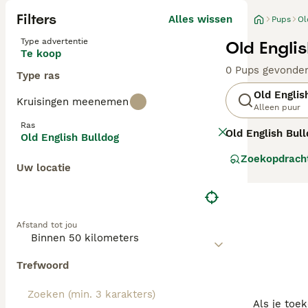
Filters
Alles wissen
Pups
Ol
Type advertentie
Old Engli
Te koop
0 Pups gevonde
Type ras
Old Englis
Kruisingen meenemen
Alleen puur
Ras
Old English Bul
Old English Bulldog
werd gefokt voor
Zoekopdrach
De oorspronkelij
Uw locatie
Tegenwoordig ve
gezondere en at
en waakzaam, maa
voor gezondheid
Afstand tot jou
"old english bul
Deze woorden zi
klassieke bulld
Trefwoord
Als je toe