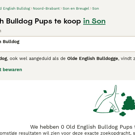
d English Bulldog
Noord-Brabant
Son en Breugel
Son
sh Bulldog Pups te koop
in Son
n
h Bulldog
ldog
, ook wel aangeduid als de
Olde English Bulldogge
, vindt
 het bullenbijten in de 17e en 18e eeuw. Dit ras was atletis
t bewaren
ke Old English Bulldog was moedig en vasthoudend van karakte
rwijst de term meestal naar een moderne hercreatie, het
Ol
letischere versie van de traditionele bulldog te creëren. De
r toch vriendelijk en geschikt als gezinshond. Met zijn ster
sproblemen zoals ademhalingsmoeilijkheden die vaak bij de
ldog pups te koop", "old english bulldog kopen" en "engelse bul
jn vaak gebruikt door liefhebbers die op zoek zijn naar ee
og maar dan met betere gezondheid en levensvatbaarheid.
We hebben 0 Old English Bulldog Pups 
komstige resultaten wil zien voor deze exacte zoekopdracht, 