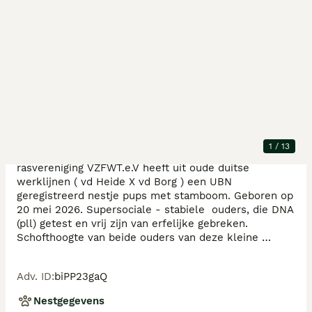
Beschrijving
1
/
13
Westfalenterrier kennel ''von Brabant'' aangesloten bij 
rasvereniging VZFWT.e.V heeft uit oude duitse 
werklijnen ( vd Heide X vd Borg ) een UBN 
geregistreerd nestje pups met stamboom. Geboren op 
20 mei 2026. Supersociale - stabiele  ouders, die DNA 
(pll) getest en vrij zijn van erfelijke gebreken. 
Schofthoogte van beide ouders van deze kleine 
terriersoort bedraagt 37 cm. De pups zijn zeer 
geschikt voor de jacht maar tevens prima 
Adv. ID
:
biPP23gaQ
gezinshonden.                ( referenties opvraagbaar ) 
De pups groeien op in en rondom huis met onze 
Nestgegevens
andere wft. en worden in ruime mate gesocialiseerd. 