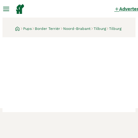
Adverte
Pups
Border Terriër
Noord-Brabant
Tilburg
Tilburg
Tilburg
1 maand
WESTFALEN TERRIER ☆