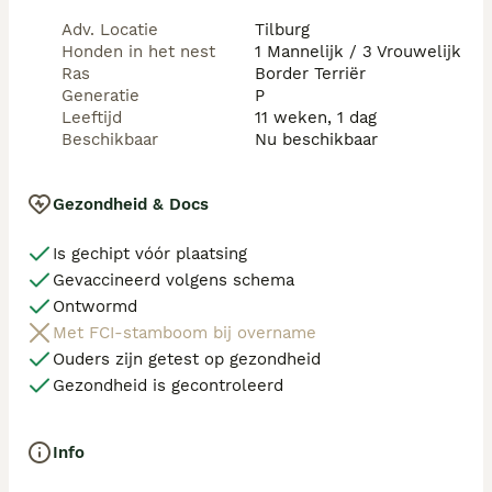
De pups zijn inmiddels gechipt-ontwormd en 
Adv. Locatie
Tilburg
gevaccineerd. De pups hebben de goedkeuring van de 
Honden in het nest
1 Mannelijk / 3 Vrouwelijk
dierenarts en mogen voorzien van een europees 
Ras
Border Terriër
paspoort naar hun nieuwe baasjes. Een oriënterend 
Generatie
P
gesprek moet vertrouwen geven alvorens partijen 
Leeftijd
11 weken, 1 dag
overgaan tot plaatsing. Voor meer info kunt u contact 
Beschikbaar
Nu beschikbaar
opnemen met 06-53313067 vanuit buitenland 
+31653313067 of via de mail. 
Gezondheid & Docs
Is gechipt vóór plaatsing
Gevaccineerd volgens schema
Ontwormd
Met FCI-stamboom bij overname
Ouders zijn getest op gezondheid
Gezondheid is gecontroleerd
Info