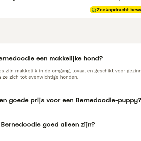
n lief, trouw en energiek, en ze gedijen in gezinnen en acti
Zoekopdracht bew
ale uitdaging. Door hun volle, krullende vacht is regelmati
oor wie zoekt naar een vriendelijke, slimme én aantrekkelij
Bernedoodle een makkelijke hond?
s zijn makkelijk in de omgang, loyaal en geschikt voor gezi
 ze zich tot evenwichtige honden.
een goede prijs voor een Bernedoodle-puppy
 Bernedoodle goed alleen zijn?