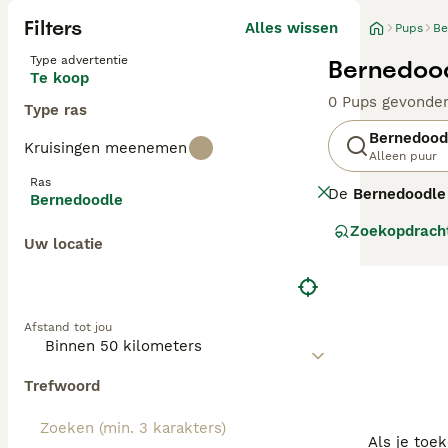
Filters
Alles wissen
Pups
Be
Type advertentie
Bernedood
Te koop
0 Pups gevonde
Type ras
Bernedood
Kruisingen meenemen
Alleen puur
Ras
De
Bernedoodle
Bernedoodle
een Berner Senne
Zoekopdrach
Bernedoodles co
Uw locatie
hoge trainbaarhe
mini Bernedoodl
allergieën.
Afstand tot jou
Bernedoodles ko
hypoallergene k
vacht.
F1b Bern
Trefwoord
(circa 87,5% Poe
en F1b ouder, s
ernstige) allergi
Als je toe