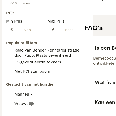
0/100 tekens
Bernedoodles zij
beweging en ment
Prijs
te voorkomen. V
Min Prijs
Max Prijs
FAQ's
€
€
Populaire filters
Is een 
Raad van Beheer kennelregistratie
door PuppyPlaats geverifieerd
Bernedoodle
ID-geverifieerde fokkers
ontwikkelen
Met FCI stamboom
Wat is 
Geslacht van het huisdier
Mannelijk
Kan een
Vrouwelijk