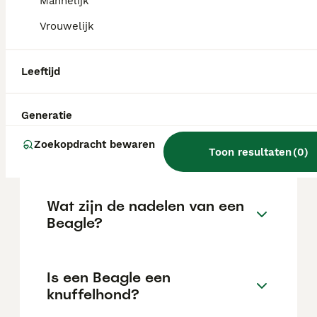
Mannelijk
locatie.
Vrouwelijk
Is een Beagle een moeilijke
Leeftijd
hond?
Generatie
Kan een Beagle alleen thuis
Zoekopdracht bewaren
blijven?
Toon resultaten
(
0
)
Wat zijn de nadelen van een
Beagle?
Is een Beagle een
knuffelhond?