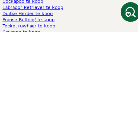
Cockapoo te koop
Labrador Retriever te koop
Duitse Herder te koop
Franse Bulldog te koop
Teckel ruwhaar te koop
Cavapoo te koop
Andere populaire pagina's
Honden te koop in Amsterdam
Pups te koop Limburg​
Pups te koop Friesland​
Honden te koop in Gelderland
Honden te koop in Den Haag
Honden te koop in Enschede
Adopteer hond in Nederland
Informatie
Over ons
Privacybeleid
Support
Pers