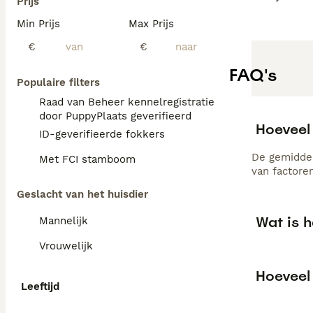
Prijs
Min Prijs
Max Prijs
€
€
FAQ's
Populaire filters
Raad van Beheer kennelregistratie
door PuppyPlaats geverifieerd
Hoeveel 
ID-geverifieerde fokkers
De gemiddel
Met FCI stamboom
van factore
Geslacht van het huisdier
Wat is h
Mannelijk
Vrouwelijk
Hoeveel 
Leeftijd