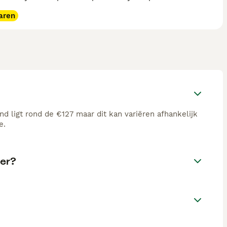
aren
d ligt rond de €127 maar dit kan variëren afhankelijk
e.
ier?