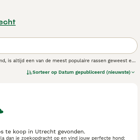
recht
d, is altijd een van de meest populaire rassen geweest en
ijk, enthousiast en lief karakter. Kortom, ze zijn de
Sorteer op
Datum gepubliceerd (nieuwste)
llen jaren één van de meest populaire rassen in de
n, wat betekent dat het gemakkelijk is om een Westie te
hondenras.
s te koop in Utrecht gevonden.
sla dan je zoekopdracht op en vind jouw perfecte hond: