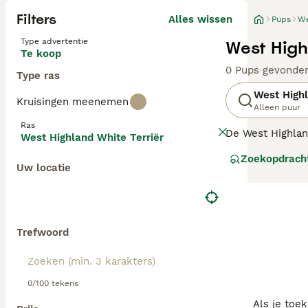
Filters
Alles wissen
Pups
We
Type advertentie
West High
Te koop
0 Pups gevonde
Type ras
West Highl
Kruisingen meenemen
Alleen puur
Ras
De West Highlan
West Highland White Terriër
met een goede re
Zoekopdrach
perfecte keuze a
Uw locatie
showring. Het zi
trainen, hoewel 
Lees onze
West 
Trefwoord
0/100 tekens
Als je toe