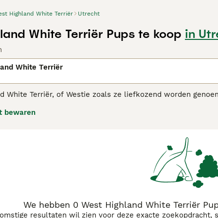
st Highland White Terriër
Utrecht
land White Terriër Pups te koop
in Ut
n
and White Terriër
d White Terriër, of Westie zoals ze liefkozend worden genoem
den. Niet alleen zijn ze schattig, maar ze hebben ook een vrol
t bewaren
ls gezinshond of gezelschapshond. Westies zijn ook al tienta
jn intelligente hondjes die graag hun baasje tevreden stelle
ze een beetje koppig zijn.
Highland White Terriër adviespagina
voor informatie over dit 
We hebben 0 West Highland White Terriër Pup
komstige resultaten wil zien voor deze exacte zoekopdracht, 