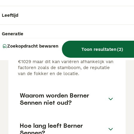
FAQ's
Leeftijd
Wat kost een Berner
Generatie
Sennenhond?
Zoekopdracht bewaren
Toon resultaten
(
2
)
De gemiddelde prijs voor een Berner
Sennenhond pup in Nederland ligt rond de
€1029 maar dit kan variëren afhankelijk van
factoren zoals de stamboom, de reputatie
van de fokker en de locatie.
Waarom worden Berner
Sennen niet oud?
Hoe lang leeft Berner
Sennen?