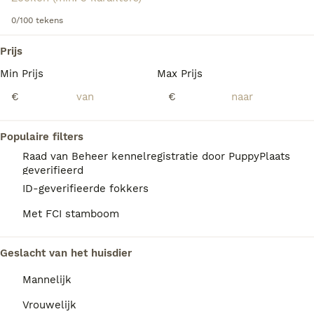
0/100 tekens
We hebben 0 Kooikerhondje Pups te koop in
Utrecht gevonden.
Prijs
Als je toekomstige resultaten wil zien voor deze 
Min Prijs
Max Prijs
exacte zoekopdracht, sla dan je zoekopdracht op en 
vind jouw perfecte hond:
€
€
Zoekopdracht bewaren
Populaire filters
Raad van Beheer kennelregistratie door PuppyPlaats
FAQ's
geverifieerd
ID-geverifieerde fokkers
Met FCI stamboom
Kan een Kooikerhondje alleen
thuis blijven?
Geslacht van het huisdier
Het Kooikerhondje kan alleen thuisblijven
Mannelijk
als het hem rustig is aangeleerd en hij
voldoende beweging heeft gehad. Hij is
Vrouwelijk
waaks en kondigt bezoek aan, maar is geen