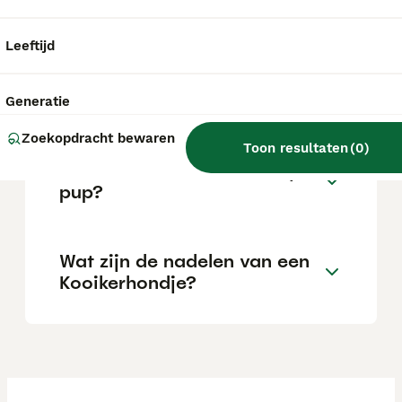
overdreven blaffer.
Leeftijd
Hoe verzorg ik een
Kooikerhondje?
Generatie
Zoekopdracht bewaren
Toon resultaten
(
0
)
Wat kost een kooikerhondje
pup?
Wat zijn de nadelen van een
Kooikerhondje?