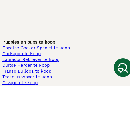
Puppies en pups te koop
Engelse Cocker Spaniel te koop
Cockapoo te koop
Labrador Retriever te koop
Duitse Herder te koop
Franse Bulldog te koop
Teckel ruwhaar te koop
Cavapoo te koop
Andere populaire pagina's
Honden te koop in Amsterdam
Pups te koop Limburg​
Pups te koop Friesland​
Honden te koop in Gelderland
Honden te koop in Den Haag