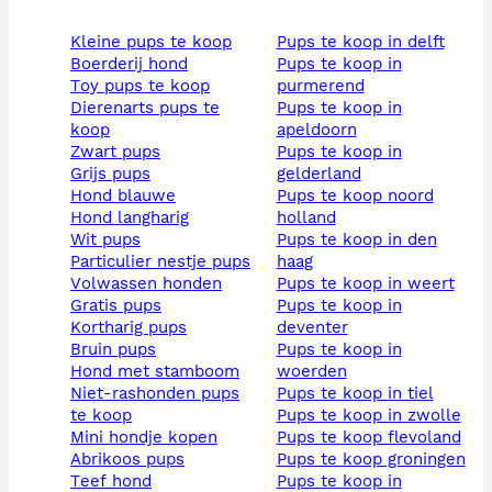
kleine pups te koop
pups te koop in delft
boerderij hond
pups te koop in
toy pups te koop
purmerend
dierenarts pups te
pups te koop in
koop
apeldoorn
zwart pups
pups te koop in
grijs pups
gelderland
hond blauwe
pups te koop noord
hond langharig
holland
wit pups
pups te koop in den
particulier nestje pups
haag
volwassen honden
pups te koop in weert
gratis pups
pups te koop in
kortharig pups
deventer
bruin pups
pups te koop in
hond met stamboom
woerden
niet-rashonden pups
pups te koop in tiel
te koop
pups te koop in zwolle
mini hondje kopen
pups te koop flevoland
abrikoos pups
pups te koop groningen
teef hond
pups te koop in