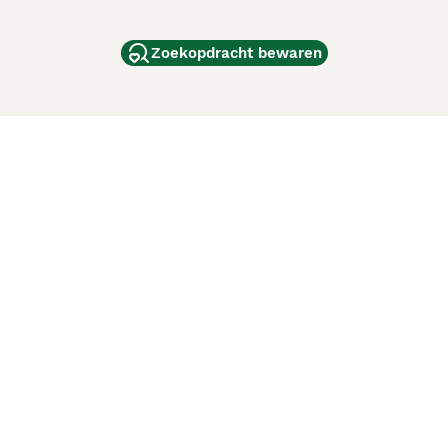
Zoekopdracht bewaren
dam
and
ag
de
d
ci Animali
Lancaster Puppies
 verbeteren. Met het gebruik van deze website en
en cookiebeleid
van Puppyplaats. U kunt op elk moment