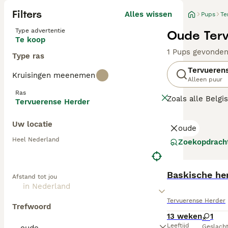
Filters
Alles wissen
Pups
Te
Type advertentie
Oude Terv
Te koop
1 Pups gevonde
Type ras
Tervueren
Kruisingen meenemen
Alleen puur
Ras
Zoals alle Belg
Tervuerense Herder
het liefst dicht 
Uw locatie
oude
Lees onze Tervu
Heel Nederland
Zoekopdrach
Baskische her
Afstand tot jou
Tervuerense Herder
Trefwoord
13 weken
1
Leeftijd
Geslach