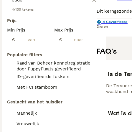
4/100 tekens
Prijs
Id Geverifieerd
Dieren
Min Prijs
Max Prijs
€
€
FAQ's
Populaire filters
Raad van Beheer kennelregistratie
door PuppyPlaats geverifieerd
Is de Te
ID-geverifieerde fokkers
De Tervuere
Met FCI stamboom
waakhond ma
Geslacht van het huisdier
Wat is 
Mannelijk
Vrouwelijk