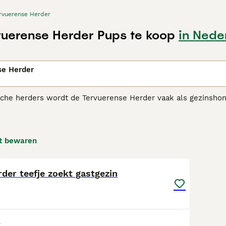
rvuerense Herder
uerense Herder Pups te koop
in Nede
n
se Herder
ische herders wordt de Tervuerense Herder vaak als gezinsho
bij hun baas.
erense Herder adviespagina voor informatie over dit hondenr
t bewaren
13
1
der teefje zoekt gastgezin
t