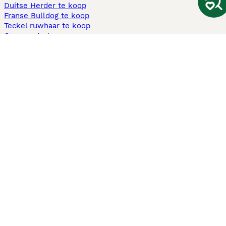
Duitse Herder te koop
Franse Bulldog te koop
Teckel ruwhaar te koop
Cavapoo te koop
Andere populaire pagina's
Honden te koop in Amsterdam
Pups te koop Limburg​
Pups te koop Friesland​
Honden te koop in Gelderland
Honden te koop in Den Haag
Honden te koop in Enschede
Adopteer hond in Nederland
Informatie
Over ons
Privacybeleid
Support
Pers
Voorwaarden
Pups verkopen