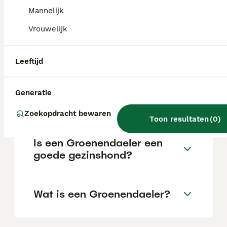
De Groenendaeler is een actieve gezinshond
Mannelijk
die het best tot zijn recht komt bij mensen
die veel willen ondernemen. Een
Vrouwelijk
verantwoord gefokte pup vraagt een
aanzienlijke investering.
Leeftijd
Welke fokkers van
Groenendaelers zijn er in
Generatie
Nederland?
Zoekopdracht bewaren
Toon resultaten
(
0
)
Is een Groenendaeler een
goede gezinshond?
Wat is een Groenendaeler?