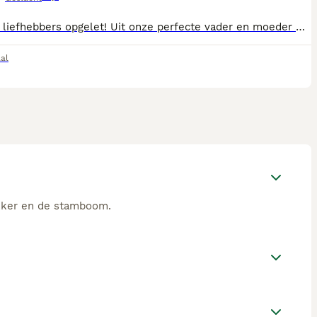
Bouvier liefhebbers opgelet! Uit onze perfecte vader en moeder Bouviers zijn prachtige pups geboren. De ouders zijn van het huishond type met beide een geweldig karakter dat u zelf kunt beoordelen. De vader heeft een stamboom. Indien u interesse heeft en u de honden de juiste omstandigheden kunt geven kunt u ons benaderen.
al
okker en de stamboom.