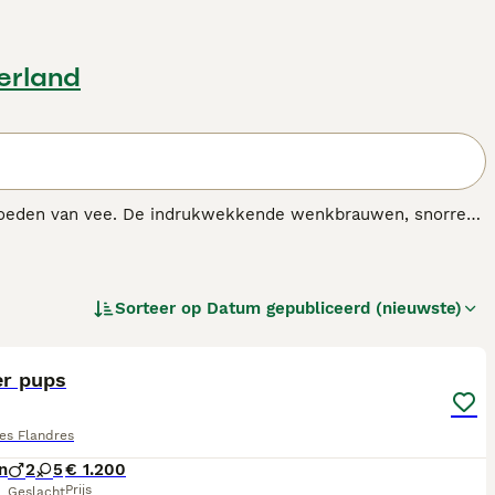
erland
t hoeden van vee. De indrukwekkende wenkbrauwen, snorren
werkelijkheid is niets minder waar, want ze staan bekend
pulair geweest in Europa als gezelschaps- en gezinshonden.
ras.
Sorteer op
Datum gepubliceerd (nieuwste)
2
er pups
es Flandres
n
2
5
€ 1.200
Prijs
Geslacht