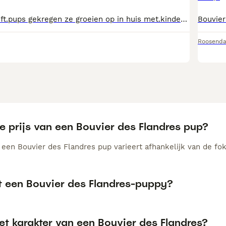
ons bebbles heeft.pups gekregen ze groeien op in huis met.kinderen en andere dieren en worden goed gesocialiseerd beide ouders aanwezig voor info neem contact.op
Roosenda
e prijs van een Bouvier des Flandres pup?
n een Bouvier des Flandres pup varieert afhankelijk van de f
t een Bouvier des Flandres-puppy?
et karakter van een Bouvier des Flandres?