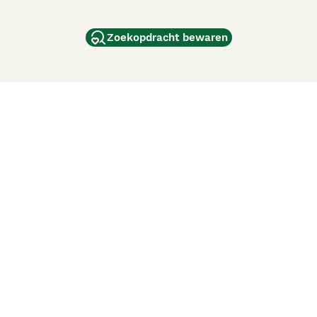
Zoekopdracht bewaren
dam
and
ag
de
d
ci Animali
Lancaster Puppies
 verbeteren. Met het gebruik van deze website en
en cookiebeleid
van Puppyplaats. U kunt op elk moment