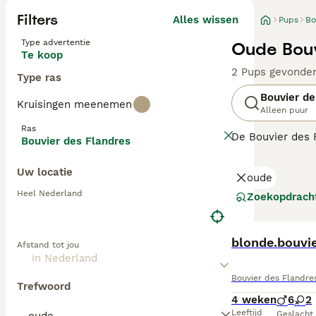
Filters
Alles wissen
Pups
Bo
Type advertentie
Oude Bouv
Te koop
2 Pups gevonde
Type ras
Bouvier de
Kruisingen meenemen
Alleen puur
Ras
De Bouvier des 
Bouvier des Flandres
en baarden geven
als vriendelijk 
Uw locatie
oude
Lees onze
Bouvi
Heel Nederland
Zoekopdrach
blonde.bouvi
Afstand tot jou
Bouvier des Flandre
Trefwoord
4 weken
6
2
Leeftijd
Geslacht