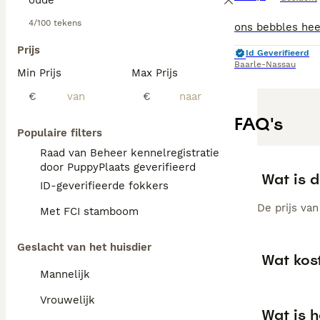
4/100 tekens
Prijs
Id Geverifieerd
Baarle-Nassau
Min Prijs
Max Prijs
€
€
FAQ's
Populaire filters
Raad van Beheer kennelregistratie
door PuppyPlaats geverifieerd
Wat is d
ID-geverifieerde fokkers
De prijs va
Met FCI stamboom
Geslacht van het huisdier
Wat kos
Mannelijk
Vrouwelijk
Wat is h