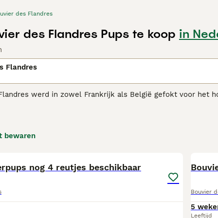
uvier des Flandres
ier des Flandres Pups te koop
in Ned
n
s Flandres
Flandres werd in zowel Frankrijk als België gefokt voor he
 de Bouvier een ietwat onheilspellende uitstraling, maar in 
en evenwichtig van karakter. Als zodanig zijn ze altijd erg po
er Des Flandres adviespagina
voor informatie over dit honden
t bewaren
11
erpups nog 4 reutjes beschikbaar
Bouvi
s
Bouvier d
5 weke
Leeftijd