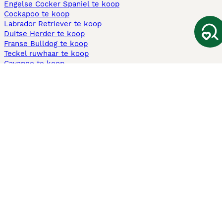
Engelse Cocker Spaniel te koop
Cockapoo te koop
Labrador Retriever te koop
Duitse Herder te koop
Franse Bulldog te koop
Teckel ruwhaar te koop
Cavapoo te koop
Andere populaire pagina's
Honden te koop in Amsterdam
Pups te koop Limburg​
Pups te koop Friesland​
Honden te koop in Gelderland
Honden te koop in Den Haag
Honden te koop in Enschede
Adopteer hond in Nederland
Informatie
Over ons
Privacybeleid
Support