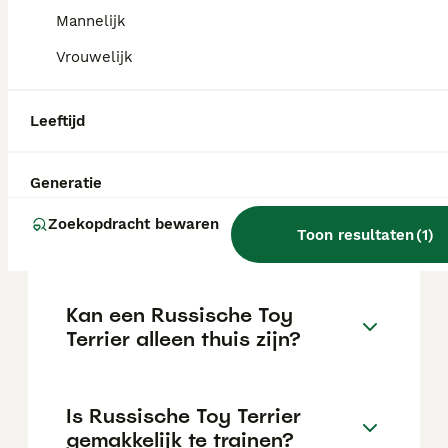
maar dit kan variëren afhankelijk van
factoren zoals de stamboom, de reputatie
Mannelijk
van de fokker en de locatie.
Vrouwelijk
Wat is het karakter van een
Leeftijd
Russische Toy Terrier?
Generatie
Hoeveel jaar leeft een
Zoekopdracht bewaren
Russische Toy Terrier?
Toon resultaten
(
1
)
Kan een Russische Toy
Terrier alleen thuis zijn?
Is Russische Toy Terrier
gemakkelijk te trainen?