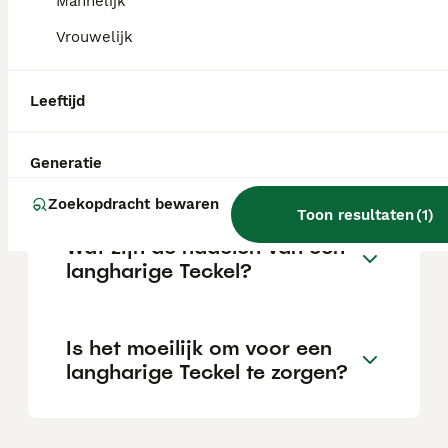
Mannelijk
Vrouwelijk
Welke 3 soorten teckels zijn
er?
Leeftijd
Wat is de prijs van een
Generatie
langhaar Teckel?
Zoekopdracht bewaren
Toon resultaten
(
1
)
Wat zijn de nadelen van een
langharige Teckel?
Is het moeilijk om voor een
langharige Teckel te zorgen?