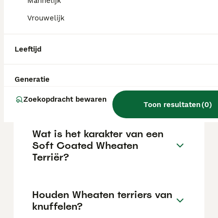
afhankelijk van de fokker.
Mannelijk
Vrouwelijk
Blaffen softcoated wheaten
terriers veel?
Leeftijd
Generatie
Wat zijn de nadelen van de
Wheaten terriër?
Zoekopdracht bewaren
Toon resultaten
(
0
)
Wat is het karakter van een
Soft Coated Wheaten
Terriër?
Houden Wheaten terriers van
knuffelen?