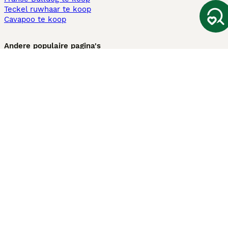
Teckel ruwhaar te koop
Cavapoo te koop
Andere populaire pagina's
Honden te koop in Amsterdam
Pups te koop Limburg​
Pups te koop Friesland​
Honden te koop in Gelderland
Honden te koop in Den Haag
Honden te koop in Enschede
Adopteer hond in Nederland
Informatie
Over ons
Privacybeleid
Support
Pers
Voorwaarden
Pups verkopen
Honden test