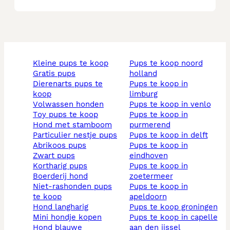
kleine pups te koop
pups te koop noord
gratis pups
holland
dierenarts pups te
pups te koop in
koop
limburg
volwassen honden
pups te koop in venlo
toy pups te koop
pups te koop in
hond met stamboom
purmerend
particulier nestje pups
pups te koop in delft
abrikoos pups
pups te koop in
zwart pups
eindhoven
kortharig pups
pups te koop in
boerderij hond
zoetermeer
niet-rashonden pups
pups te koop in
te koop
apeldoorn
hond langharig
pups te koop groningen
mini hondje kopen
pups te koop in capelle
hond blauwe
aan den ijssel