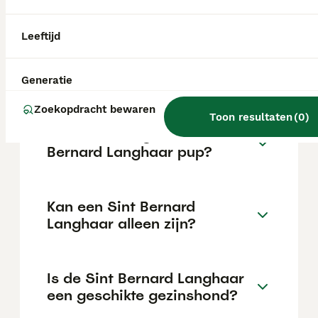
intelligent en leergierig, wat hem tot een
uitstekende gezinshond maakt, en heeft een
sterk beschermend instinct.
Leeftijd
Is een Sint Bernard slim?
Generatie
Zoekopdracht bewaren
Toon resultaten
(
0
)
Wat kost een goede Sint
Bernard Langhaar pup?
Kan een Sint Bernard
Langhaar alleen zijn?
Is de Sint Bernard Langhaar
een geschikte gezinshond?