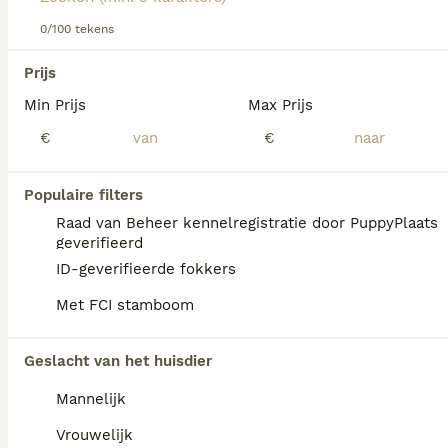
0/100 tekens
We hebben 0 Sint Bernard Langhaar Pups te
Prijs
koop in Gelderland gevonden.
Min Prijs
Max Prijs
Als je toekomstige resultaten wil zien voor deze 
exacte zoekopdracht, sla dan je zoekopdracht op en 
€
€
vind jouw perfecte hond:
Zoekopdracht bewaren
Populaire filters
Raad van Beheer kennelregistratie door PuppyPlaats
geverifieerd
FAQ's
ID-geverifieerde fokkers
Met FCI stamboom
Wat is het karakter van een
Geslacht van het huisdier
Sint Bernard?
Mannelijk
De Sint Bernard heeft een vriendelijk, rustig
en waakzaam karakter. Hij is sociaal,
Vrouwelijk