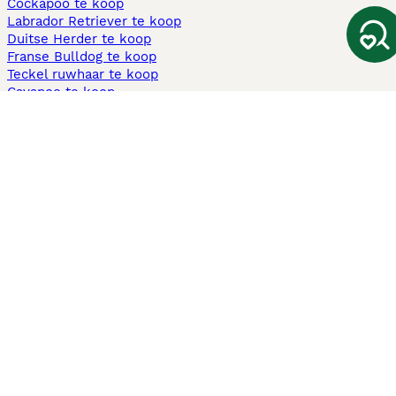
Cockapoo te koop
Labrador Retriever te koop
Duitse Herder te koop
Franse Bulldog te koop
Teckel ruwhaar te koop
Cavapoo te koop
Andere populaire pagina's
Honden te koop in Amsterdam
Pups te koop Limburg​
Pups te koop Friesland​
Honden te koop in Gelderland
Honden te koop in Den Haag
Honden te koop in Enschede
Adopteer hond in Nederland
Informatie
Over ons
Privacybeleid
Support
Pers