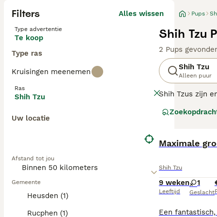
Filters
Alles wissen
Pups
Sh
Type advertentie
Shih Tzu 
Te koop
2 Pups gevonde
Type ras
Shih Tzu
Kruisingen meenemen
Alleen puur
Ras
Shih Tzus zijn e
Shih Tzu
huisdieren over 
Zoekopdrach
levensduur. Ze 
Uw locatie
Lees onze
Shih 
Maximale groo
Afstand tot jou
Shih Tzu
9 weken
1
Gemeente
Leeftijd
P
Geslacht
Heusden (1)
Rucphen (1)