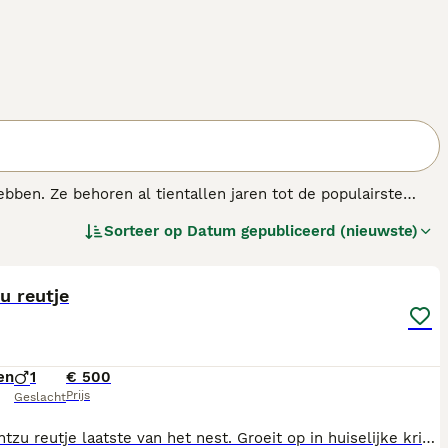
bben. Ze behoren al tientallen jaren tot de populairste
baasjes. De kleine honden staan bekend om hun lange
Sorteer op
Datum gepubliceerd (nieuwste)
l huizen als appartementen.
4
u reutje
en
1
€ 500
Prijs
Geslacht
Lief shihtzu reutje laatste van het nest. Groeit op in huiselijke kring met kinderen en andere dieren is al zo goedals zindelijk doordat huj al met mee na buiten gaat Is een vrolijke speelse pup die graag met je knuffeld mocht er een klik zijn mag hij gelijk mee