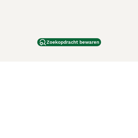
Zoekopdracht bewaren
dam
and
ag
de
d
ci Animali
Lancaster Puppies