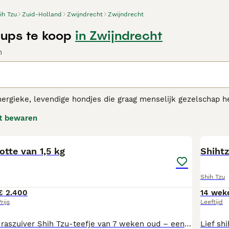
ih Tzu
Zuid-Holland
Zwijndrecht
Zwijndrecht
Pups te koop
in Zwijndrecht
n
nergieke, levendige hondjes die graag menselijk gezelschap he
de hele wereld. Ze zijn slim, intelligent en loyaal aan hun 
t bewaren
passen zich van nature ook goed aan en zijn gelukkig in zowe
13
2
Tzu adviespagina
voor informatie over dit hondenras.
tte van 1,5 kg
Shihtz
Shih Tzu
€ 2.400
14 wek
rijs
Leeftijd
Een fantastisch, raszuiver Shih Tzu-teefje van 7 weken oud – een zeldzame vondst. Neem voor details of informatie telefonisch of via WhatsApp contact op.