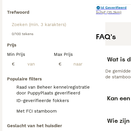
Id Geverifieerd
Trefwoord
Schijf
(35.3km)
0/100 tekens
FAQ's
Prijs
Min Prijs
Max Prijs
Wat is d
€
€
De gemiddel
de stamboom
Populaire filters
Raad van Beheer kennelregistratie
door PuppyPlaats geverifieerd
Kan een 
ID-geverifieerde fokkers
Met FCI stamboom
Wie zijn
Geslacht van het huisdier