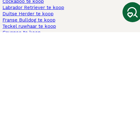
Cockapoo te koop
Labrador Retriever te koop
Duitse Herder te koop
Franse Bulldog te koop
Teckel ruwhaar te koop
Cavapoo te koop
Andere populaire pagina's
Honden te koop in Amsterdam
Pups te koop Limburg​
Pups te koop Friesland​
Honden te koop in Gelderland
Honden te koop in Den Haag
Honden te koop in Enschede
Adopteer hond in Nederland
Informatie
Over ons
Privacybeleid
Support
Pers