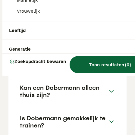
Mannelijk
de locatie.
Vrouwelijk
Wat is het karakter van een
Leeftijd
Dobermann?
Generatie
Hoeveel jaar leeft een
Zoekopdracht bewaren
Dobermann?
Toon resultaten
(
0
)
Kan een Dobermann alleen
thuis zijn?
Is Dobermann gemakkelijk te
trainen?