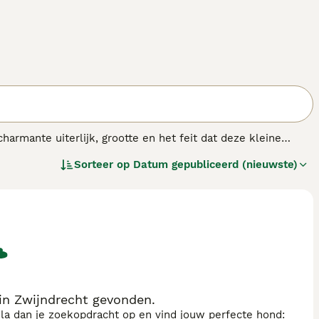
armante uiterlijk, grootte en het feit dat deze kleine
afkomstig uit Noord-Italië. Ze staan bekend om hun
Sorteer op
Datum gepubliceerd (nieuwste)
en net zo goed in een groot huis op het platteland kunnen
in Zwijndrecht gevonden.
sla dan je zoekopdracht op en vind jouw perfecte hond: