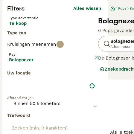
Filters
Alles wissen
Pups
Bo
Type advertentie
Bologneze
Te koop
0 Pups gevonde
Type ras
Bologneze
Kruisingen meenemen
Alleen puur
Ras
De Bolognezer is
Bolognezer
hondjes niet ver
Zoekopdrach
intelligentie, l
Uw locatie
leven als in een
Lees onze
Bolog
Afstand tot jou
Trefwoord
Als je toe