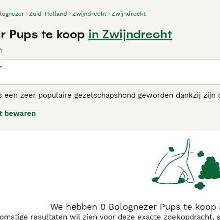
lognezer
Zuid-Holland
Zwijndrecht
Zwijndrecht
r Pups te koop
in Zwijndrecht
n
r
 een zeer populaire gezelschapshond geworden dankzij zijn ch
haren dankzij de textuur van hun gevlokte vacht. Het ras is 
t bewaren
oyaliteit en het feit dat ze zich uitstekend kunnen aanpassen 
 klein appartement in de stad.
nezer adviespagina
voor informatie over dit hondenras.
We hebben 0 Bolognezer Pups te koop 
komstige resultaten wil zien voor deze exacte zoekopdracht, 