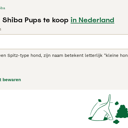
iba
 Shiba Pups te koop
in Nederland
n
een Spitz-type hond, zijn naam betekent letterlijk "kleine hond
den ook oorspronkelijk gefokt als jacht- en werkhonden. Shiba'
t, en door de jaren heen hebben ze in hun geboorteland Jap
lezierig familie huisdier.
t bewaren
se Shiba Inu adviespagina
voor informatie over dit hondenras