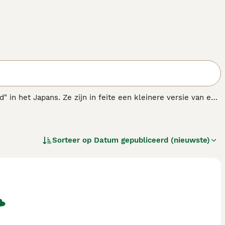
" in het Japans. Ze zijn in feite een kleinere versie van een
s lijken altijd geïnteresseerd te zijn in alles wat er om
an een reputatie opgebouwd als een betrouwbaar,
Sorteer op
Datum gepubliceerd (nieuwste)
.