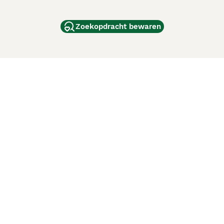
Zoekopdracht bewaren
dam
and
ag
de
d
ci Animali
Lancaster Puppies
 verbeteren. Met het gebruik van deze website en
en cookiebeleid
van Puppyplaats. U kunt op elk moment