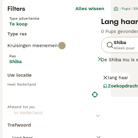
Filters
Alles wissen
Pups
Sh
Type advertentie
Lang haar
Te koop
0 Pups gevonde
Type ras
Shiba
Kruisingen meenemen
Alleen puur
Ras
De Shiba Inu is 
Shiba
Akita Inu en wer
hen heen gebeur
Uw locatie
lang haar
betrouwbaar en p
Heel Nederland
Zoekopdrach
Lees onze
Japan
Afstand tot jou
Trefwoord