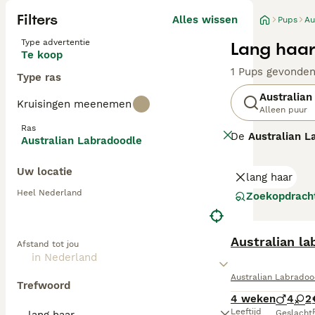
Filters
Alles wissen
Pups
Au
Type advertentie
Lang haar
Te koop
1 Pups gevonde
Type ras
Australian
Kruisingen meenemen
Alleen puur
Ras
De
Australian L
Australian Labradoodle
ontstaan in Aust
Spaniels, ontwo
Uw locatie
lang haar
generatie labra
verhaart, wat ze
Heel Nederland
Zoekopdrach
middelgroot tot 
waardoor ze uit
stimulatie nodi
Australian la
Afstand tot jou
gezondheidsteste
gezinnen met ki
Australian Labradoo
Trefwoord
4 weken
4
2
Leeftijd
Geslacht