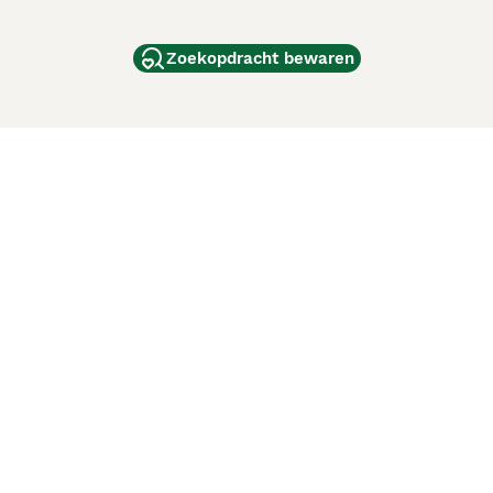
Zoekopdracht bewaren
dam
and
ag
de
d
ci Animali
Lancaster Puppies
 verbeteren. Met het gebruik van deze website en
en cookiebeleid
van Puppyplaats. U kunt op elk moment