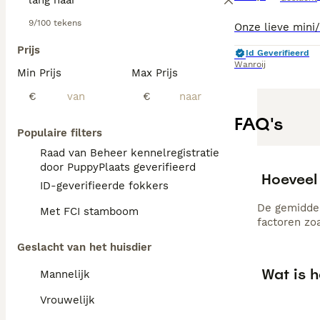
9/100 tekens
Prijs
Id Geverifieerd
Wanroij
Min Prijs
Max Prijs
€
€
FAQ's
Populaire filters
Raad van Beheer kennelregistratie
door PuppyPlaats geverifieerd
Hoeveel
ID-geverifieerde fokkers
De gemiddel
Met FCI stamboom
factoren zo
Geslacht van het huisdier
Wat is 
Mannelijk
Vrouwelijk