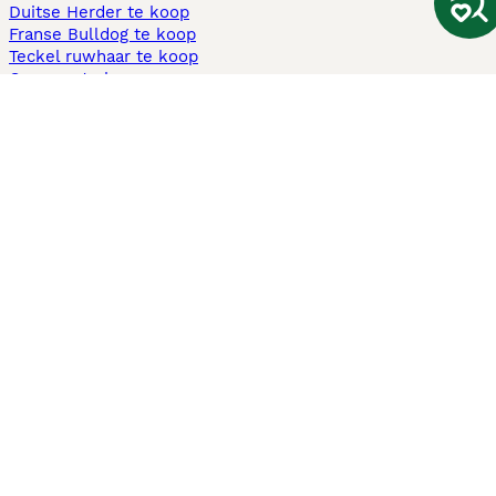
Duitse Herder te koop
Franse Bulldog te koop
Teckel ruwhaar te koop
Cavapoo te koop
Andere populaire pagina's
Honden te koop in Amsterdam
Pups te koop Limburg​
Pups te koop Friesland​
Honden te koop in Gelderland
Honden te koop in Den Haag
Honden te koop in Enschede
Adopteer hond in Nederland
Informatie
Over ons
Privacybeleid
Support
Pers
Voorwaarden
Pups verkopen