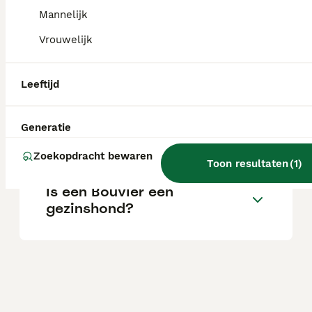
stamboom.
Mannelijk
Vrouwelijk
Wat kost een Bouvier des
Flandres-puppy?
Leeftijd
Wat is het karakter van een
Generatie
Bouvier des Flandres?
Zoekopdracht bewaren
Toon resultaten
(
1
)
Is een Bouvier een
gezinshond?