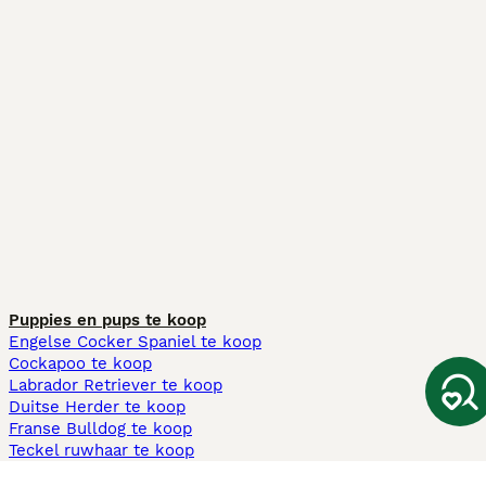
Puppies en pups te koop
Engelse Cocker Spaniel te koop
Cockapoo te koop
Labrador Retriever te koop
Duitse Herder te koop
Franse Bulldog te koop
Teckel ruwhaar te koop
Cavapoo te koop