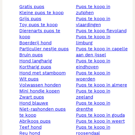
gratis pups
pups te koop in
kleine pups te koop
zutphen
grijs pups
pups te koop in
toy pups te koop
vlaardingen
dierenarts pups te
pups te koop flevoland
koop
pups te koop in
boerderij hond
limburg
particulier nestje pups
pups te koop in capelle
bruin pups
aan den ijssel
hond langharig
pups te koop in
kortharig pups
eindhoven
hond met stamboom
pups te koop in
wit pups
woerden
volwassen honden
pups te koop in almere
mini hondje kopen
pups te koop in
zwart pups
zeeland
hond blauwe
pups te koop in
niet-rashonden pups
drenthe
te koop
pups te koop in gouda
abrikoos pups
pups te koop in weert
teef hond
pups te koop in
reu hond
roosendaal