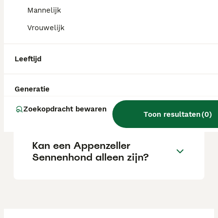
Een Appenzeller Sennenhond pup vraagt
Mannelijk
een stevige investering.
Vrouwelijk
Wat is het karakter van een
Appenzeller Sennenhond?
Leeftijd
Generatie
Blaffen Appenzeller
Sennenhonden veel?
Zoekopdracht bewaren
Toon resultaten
(
0
)
Kan een Appenzeller
Sennenhond alleen zijn?