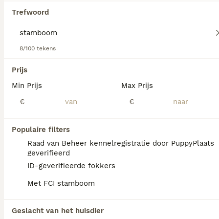
dezelfde kenmerken terug: driekleurig, harmonisch,
Trefwoord
zelfverzekerd en onbevreesd.
Lees onze Appenzeller Sennenhond adviespagina voor
informatie over dit hondenras.
8/100 tekens
We hebben 0 Stamboom Appenzeller
Sennenhond Pups te koop gevonden.
Prijs
Als je toekomstige resultaten wil zien voor deze 
Min Prijs
Max Prijs
exacte zoekopdracht, sla dan je zoekopdracht op en 
vind jouw perfecte hond:
€
€
Zoekopdracht bewaren
Populaire filters
Raad van Beheer kennelregistratie door PuppyPlaats
FAQ's
geverifieerd
ID-geverifieerde fokkers
Met FCI stamboom
Wat kost een Appenzeller
Sennenhond puppy?
Geslacht van het huisdier