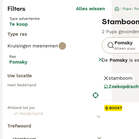
Filters
Alles wissen
Pups
Po
Type advertentie
Stamboom
Te koop
2 Pups gevonde
Type ras
Pomsky
Kruisingen meenemen
Alleen puur
Ras
De
Pomsky
is e
Pomsky
Dit ras vindt z
formaat van de P
Uw locatie
stamboom
karakter. De vac
Qua temperament
Heel Nederland
Zoekopdrach
vereist. Ze zijn
van de Pomsky, 
Nederland is de
Afstand tot jou
BOOST
zoek zijn naar 
Trefwoord