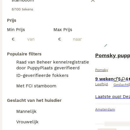
8/100 tekens
Prijs
Min Prijs
Max Prijs
€
€
Populaire filters
Pomsky puppy
Raad van Beheer kennelregistratie
door PuppyPlaats geverifieerd
Pomsky
ID-geverifieerde fokkers
9 weken
5
4
Leeftijd
P
Geslacht
Met FCI stamboom
Geslacht van het huisdier
Amsterdam
Mannelijk
Vrouwelijk