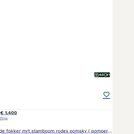
40
1
€ 1.400
Prijs
t
Vader van erkende fokker mrt stamboom rodex pomsky ( pomperiaan) moeder pomski aanwezig met gezondheidsverklaring. Pups ook volledig onderzocht en goedgekeurd. De pups worden grootgebracht veel vrij met snachts in de bench met kinderen 6 en 7 jaar en andere honden en katten. Ook een papegaai zijn ze gewend en kippen.