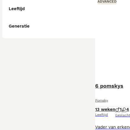
ADVANCED
Leeftijd
Generatie
6 pomskys
Pomsky
13 weken
1
4
Leeftijd
Geslach