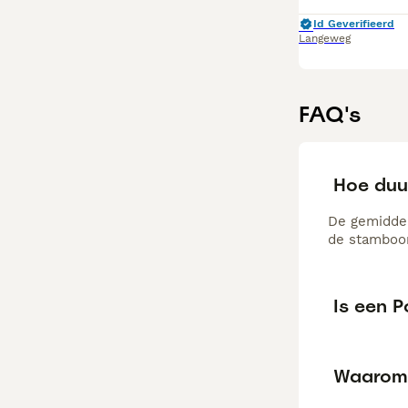
Id Geverifieerd
Langeweg
FAQ's
Hoe duu
De gemiddel
de stamboom
Is een 
Waarom