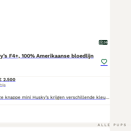
38
’s F4+, 100% Amerikaanse bloedlijn
€ 2.500
rijs
Laatste pup! Deze knappe mini Husky’s krijgen verschillende kleuren ogen, vacht en gewicht. Alle de prachtige Husky aftekening en masker. Hun karakters een mix van vrolijke, eigenwijze Husky en dappere, knuffel Pomeriaan. Wie het eerst reserveert heeft de eerste keuze! De pups verlaten het nest met: Verkoop contract Paspoort en chip Stamboom Ontwormt Gevaccineerd Gezondheidsverklaring van de dierenarts Puppy starter pakket met voer, speeltjes, riem e.d. De prijs van een pup zal variëren tussen 2000,- euro en 3500,- euro. Een standaard maat met bruine ogen 2000,- euro Een kleine maat met blauwe ogen 3500,- euro. Meer informatie op de website: https://www.lawdipawpomsky.nl/ Facebook: https://www.facebook.com/profile.php?id=61587932529952 Bij vragen mail: info@lawdipawpomsky.nl
ALLE PUPS