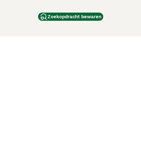
Zoekopdracht bewaren
dam
and
ag
de
d
ci Animali
Lancaster Puppies
 verbeteren. Met het gebruik van deze website en
en cookiebeleid
van Puppyplaats. U kunt op elk moment