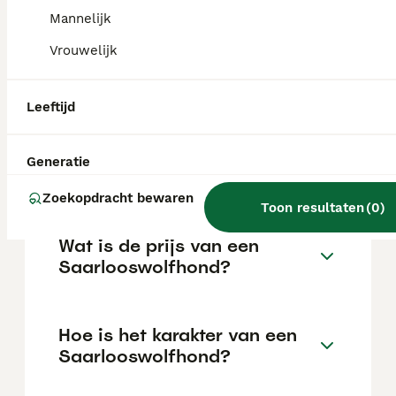
De Saarlooswolfhond vindt alleen
Mannelijk
thuisblijven niet prettig, maar hij kan het
aangeleerd worden om een paar uur alleen
Vrouwelijk
te zijn als dit rustig wordt opgebouwd
tijdens de puppyleeftijd. Opgesloten worden
vindt hij vreselijk.
Leeftijd
Hoe oud kan een
Generatie
Saarlooswolfhond worden?
Zoekopdracht bewaren
Toon resultaten
(
0
)
Wat is de prijs van een
Saarlooswolfhond?
Hoe is het karakter van een
Saarlooswolfhond?