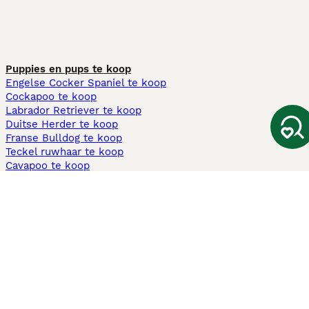
Puppies en pups te koop
Engelse Cocker Spaniel te koop
Cockapoo te koop
Labrador Retriever te koop
Duitse Herder te koop
Franse Bulldog te koop
Teckel ruwhaar te koop
Cavapoo te koop
Andere populaire pagina's
Honden te koop in Amsterdam
Pups te koop Limburg​
Pups te koop Friesland​
Honden te koop in Gelderland
Honden te koop in Den Haag
Honden te koop in Enschede
Adopteer hond in Nederland