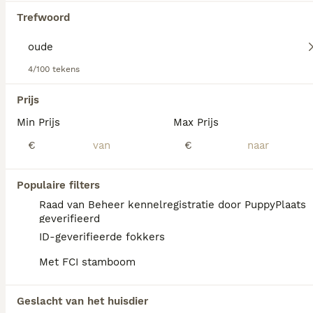
over dit hondenras.
Trefwoord
4/100 tekens
We hebben 0 Oude Saarlooswolfhond Pups te
koop gevonden.
Prijs
Als je toekomstige resultaten wil zien voor deze 
Min Prijs
Max Prijs
exacte zoekopdracht, sla dan je zoekopdracht op en 
vind jouw perfecte hond:
€
€
Zoekopdracht bewaren
Populaire filters
Raad van Beheer kennelregistratie door PuppyPlaats
FAQ's
geverifieerd
ID-geverifieerde fokkers
Met FCI stamboom
Kan een Saarlooswolfhond
alleen thuis blijven?
Geslacht van het huisdier