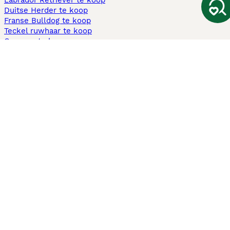
Labrador Retriever te koop
Duitse Herder te koop
Franse Bulldog te koop
Teckel ruwhaar te koop
Cavapoo te koop
Andere populaire pagina's
Honden te koop in Amsterdam
Pups te koop Limburg​
Pups te koop Friesland​
Honden te koop in Gelderland
Honden te koop in Den Haag
Honden te koop in Enschede
Adopteer hond in Nederland
Informatie
Over ons
Privacybeleid
Support
Pers
Voorwaarden
Pups verkopen