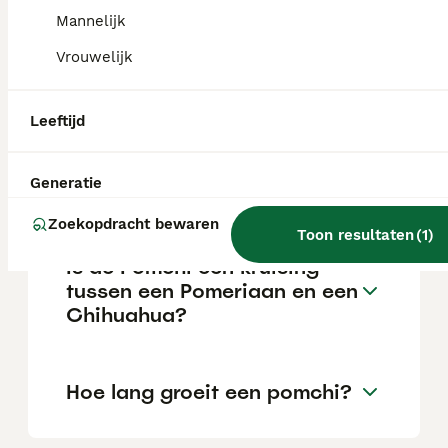
Mannelijk
Vrouwelijk
Is een pomchi een goed
huisdier?
Leeftijd
Waar kun je het beste een
Generatie
pomeriaan kopen?
Zoekopdracht bewaren
Toon resultaten
(
1
)
Is de Pomchi een kruising
tussen een Pomeriaan en een
Chihuahua?
Hoe lang groeit een pomchi?