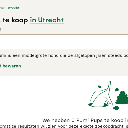
mi
Utrecht
 te koop
in Utrecht
n
i is een middelgrote hond die de afgelopen jaren steeds popu
e graag iets te doen hebben. De Pumi vormt een sterke band me
t bewaren
aarse
Pumi adviespagina
voor informatie over dit hondenras.
We hebben 0 Pumi Pups te koop i
komstige resultaten wil zien voor deze exacte zoekopdracht, 