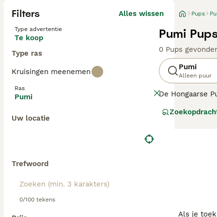
Filters
Alles wissen
Pups
Pu
Type advertentie
Pumi Pups
Te koop
0 Pups gevonde
Type ras
Pumi
Kruisingen meenemen
Alleen puur
Ras
De Hongaarse Pum
Pumi
loyale honden di
Zoekopdrach
een spelletje.
Uw locatie
Lees onze Hong
Trefwoord
0/100 tekens
Als je toe