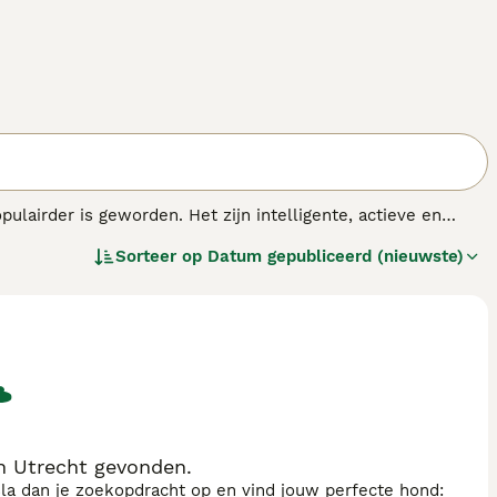
lairder is geworden. Het zijn intelligente, actieve en
t zijn familie, waaronder kinderen, en is altijd in voor
Sorteer op
Datum gepubliceerd (nieuwste)
n Utrecht gevonden.
sla dan je zoekopdracht op en vind jouw perfecte hond: