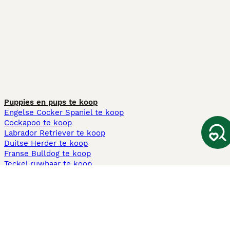
Puppies en pups te koop
Engelse Cocker Spaniel te koop
Cockapoo te koop
Labrador Retriever te koop
Duitse Herder te koop
Franse Bulldog te koop
Teckel ruwhaar te koop
Cavapoo te koop
Andere populaire pagina's
Honden te koop in Amsterdam
Pups te koop Limburg​