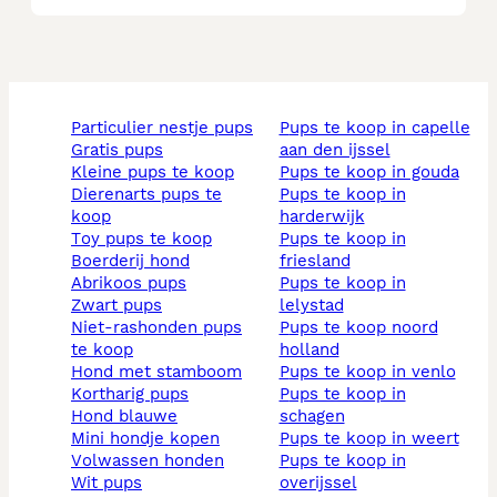
particulier nestje pups
pups te koop in capelle
gratis pups
aan den ijssel
kleine pups te koop
pups te koop in gouda
dierenarts pups te
pups te koop in
koop
harderwijk
toy pups te koop
pups te koop in
boerderij hond
friesland
abrikoos pups
pups te koop in
zwart pups
lelystad
niet-rashonden pups
pups te koop noord
te koop
holland
hond met stamboom
pups te koop in venlo
kortharig pups
pups te koop in
hond blauwe
schagen
mini hondje kopen
pups te koop in weert
volwassen honden
pups te koop in
wit pups
overijssel