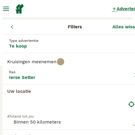
Adverte
Filters
Alles wis
Pups
Ierse Setter
Noord-Brabant
Goirle
Goirle
Type advertentie
Ierse Setter Pups te koop
in Goirle
Te koop
0 Pups gevonden
Kruisingen meenemen
Ierse Setter
Filters
Alleen puur
Ras
Ierse Setter
De Ierse setter is een Iers hondenras, dat tot de setters
behoort. Ierse Setters zijn uitgesproken, elegant-ogende
Uw locatie
Zoekopdracht bewaren
Sorteer
jachthonden die door de jaren heen zowel populair zijn
geweest in de showring, in huiselijke kring en als
werkhonden. Ze zijn oorspronkelijk gefokt als
werkhonden.
Afstand tot jou