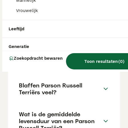
varieert afhankelijk van de fokker.
Mannelijk
Vrouwelijk
Wat is het verschil tussen
een Parson Russell en een
Leeftijd
Russell terriër?
Generatie
Hoe is het karakter van een
Zoekopdracht bewaren
Toon resultaten
(
0
)
Parson Russell Terriër?
Blaffen Parson Russell
Terriërs veel?
Wat is de gemiddelde
levensduur van een Parson
Russell Terriër?