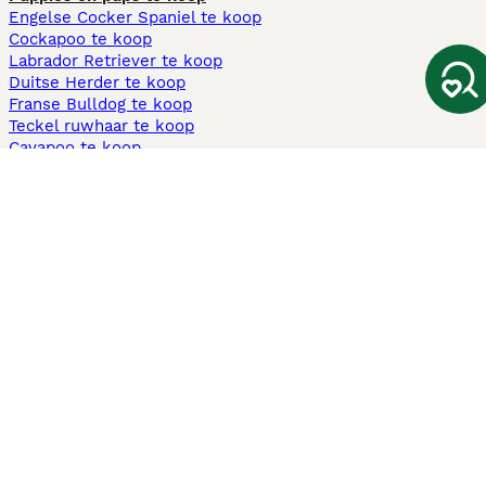
Engelse Cocker Spaniel te koop
Cockapoo te koop
Labrador Retriever te koop
Duitse Herder te koop
Franse Bulldog te koop
Teckel ruwhaar te koop
Cavapoo te koop
Andere populaire pagina's
Honden te koop in Amsterdam
Pups te koop Limburg​
Pups te koop Friesland​
Honden te koop in Gelderland
Honden te koop in Den Haag
Honden te koop in Enschede
Adopteer hond in Nederland
Informatie
Over ons
Privacybeleid
Support