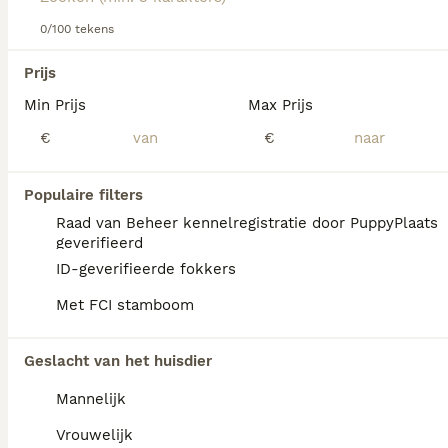
Lees onze
Napolitaanse Mastiff adviespagina
voor
informatie over dit hondenras.
0/100 tekens
We hebben 0 Mastino Napoletano Pups te
Prijs
koop in Utrecht gevonden.
Min Prijs
Max Prijs
Als je toekomstige resultaten wil zien voor deze 
exacte zoekopdracht, sla dan je zoekopdracht op en 
€
€
vind jouw perfecte hond:
Zoekopdracht bewaren
Populaire filters
Raad van Beheer kennelregistratie door PuppyPlaats
geverifieerd
FAQ's
ID-geverifieerde fokkers
Met FCI stamboom
Wat is de prijs van een
Geslacht van het huisdier
Mastino Napoletano puppy?
Mannelijk
De aanschaf van een Mastino Napoletano
pup vraagt een aanzienlijke investering die
Vrouwelijk