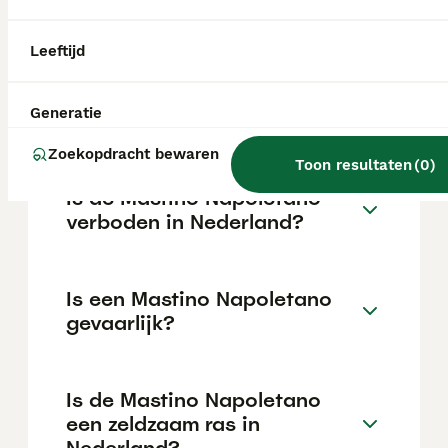
varieert afhankelijk van de fokker.
Leeftijd
Wat is de gemiddelde prijs
van een Mastino Napoletano
Generatie
puppy?
Zoekopdracht bewaren
Toon resultaten
(
0
)
Is de Mastino Napoletano
verboden in Nederland?
Is een Mastino Napoletano
gevaarlijk?
Is de Mastino Napoletano
een zeldzaam ras in
Nederland?