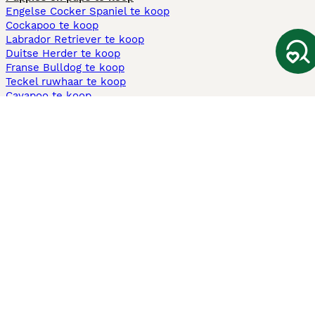
Engelse Cocker Spaniel te koop
Cockapoo te koop
Labrador Retriever te koop
Duitse Herder te koop
Franse Bulldog te koop
Teckel ruwhaar te koop
Cavapoo te koop
Andere populaire pagina's
Honden te koop in Amsterdam
Pups te koop Limburg​
Pups te koop Friesland​
Honden te koop in Gelderland
Honden te koop in Den Haag
Honden te koop in Enschede
Adopteer hond in Nederland
Informatie
Over ons
Privacybeleid
Support