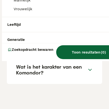
Mannelijk
Vrouwelijk
Wat is de gemiddelde
levensverwachting van een
Komondor?
Leeftijd
Generatie
Wat is het karakter van een
Komondor hond?
Zoekopdracht bewaren
Toon resultaten
(
0
)
Wat is het karakter van een
Komondor?