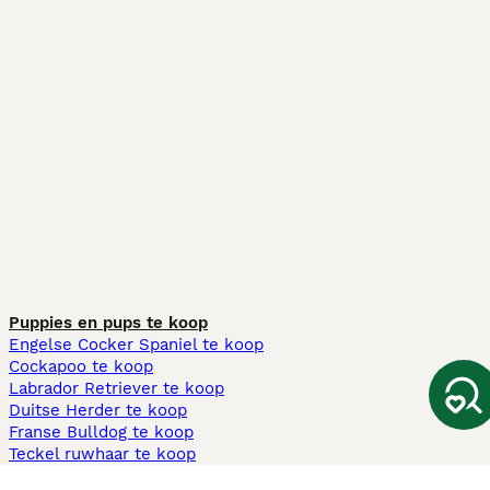
Puppies en pups te koop
Engelse Cocker Spaniel te koop
Cockapoo te koop
Labrador Retriever te koop
Duitse Herder te koop
Franse Bulldog te koop
Teckel ruwhaar te koop
Cavapoo te koop