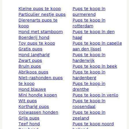
kleine pups te koop
pups te koop in
particulier nestje pups
purmerend
dierenarts pups te
pups te koop in
koop
rotterdam
hond met stamboom
pups te koop in den
boerderij hond
haag
toy pups te koop
pups te koop in capelle
gratis pups
aan den ijssel
hond langharig
pups te koop in
zwart pups
harderwijk
bruin pups
pups te koop in beek
abrikoos pups
pups te koop in
niet-rashonden pups
hardenberg
te koop
pups te koop in
hond blauwe
drenthe
mini hondje kopen
pups te koop in venlo
wit pups
pups te koop in
kortharig pups
roosendaal
volwassen honden
pups te koop in
grijs pups
zeeland
teef hond
pups te koop noord