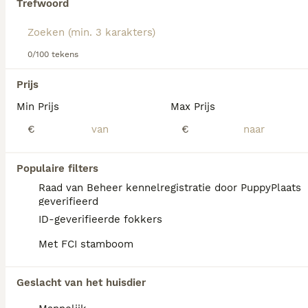
Trefwoord
We hebben 0 Chinese Naakthond Pups te
0/100 tekens
koop in Coevorden gevonden.
Als je toekomstige resultaten wil zien voor deze 
Prijs
exacte zoekopdracht, sla dan je zoekopdracht op en 
vind jouw perfecte hond:
Min Prijs
Max Prijs
€
€
Zoekopdracht bewaren
Populaire filters
FAQ's
Raad van Beheer kennelregistratie door PuppyPlaats
geverifieerd
ID-geverifieerde fokkers
Zijn Chinese naakthonden
Met FCI stamboom
geschikte gezinshonden?
Chinese Cresteds zijn vrolijke, sociale
Geslacht van het huisdier
honden die een hechte band opbouwen met