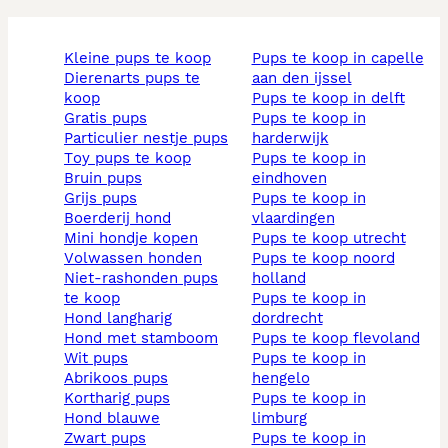
kleine pups te koop
pups te koop in capelle
dierenarts pups te
aan den ijssel
koop
pups te koop in delft
gratis pups
pups te koop in
particulier nestje pups
harderwijk
toy pups te koop
pups te koop in
bruin pups
eindhoven
grijs pups
pups te koop in
boerderij hond
vlaardingen
mini hondje kopen
pups te koop utrecht
volwassen honden
pups te koop noord
niet-rashonden pups
holland
te koop
pups te koop in
hond langharig
dordrecht
hond met stamboom
pups te koop flevoland
wit pups
pups te koop in
abrikoos pups
hengelo
kortharig pups
pups te koop in
hond blauwe
limburg
zwart pups
pups te koop in