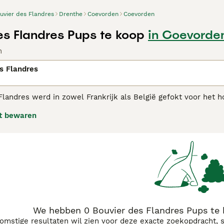
uvier des Flandres
Drenthe
Coevorden
Coevorden
es Flandres Pups te koop
in Coevorde
n
s Flandres
Flandres werd in zowel Frankrijk als België gefokt voor he
 de Bouvier een ietwat onheilspellende uitstraling, maar in 
t bewaren
en evenwichtig van karakter. Als zodanig zijn ze altijd erg po
er Des Flandres adviespagina
voor informatie over dit honden
We hebben 0 Bouvier des Flandres Pups te
komstige resultaten wil zien voor deze exacte zoekopdracht, 