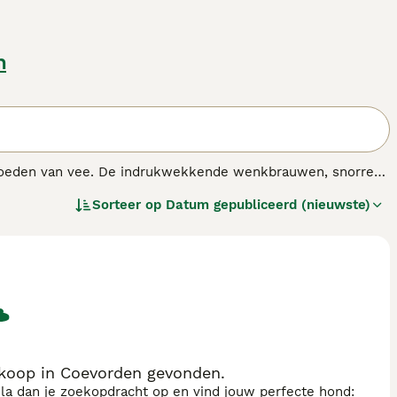
n
t hoeden van vee. De indrukwekkende wenkbrauwen, snorren
werkelijkheid is niets minder waar, want ze staan bekend
Sorteer op
Datum gepubliceerd (nieuwste)
pulair geweest in Europa als gezelschaps- en gezinshonden.
ras.
 koop in Coevorden gevonden.
sla dan je zoekopdracht op en vind jouw perfecte hond: