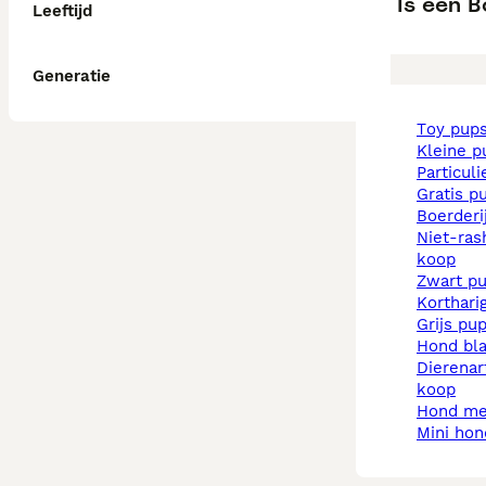
Is een 
Leeftijd
Generatie
toy pup
kleine 
particul
gratis p
boerder
niet-rashonden pups te
koop
zwart p
korthar
grijs pu
hond b
dierenarts pups te
koop
hond m
mini ho