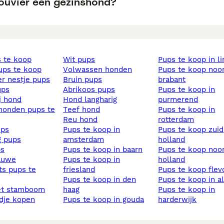
Bouvier een gezinshond?
s te koop
wit pups
pups te koop in l
pups te koop
volwassen honden
pups te koop noord
ier nestje pups
bruin pups
brabant
ups
abrikoos pups
pups te koop in
ij hond
hond langharig
purmerend
teef hond
pups te koop in
reu hond
rotterdam
ups
pups te koop in
pups te koop zuid
ig pups
amsterdam
holland
ps
pups te koop in baarn
pups te koop noord
lauwe
pups te koop in
holland
friesland
pups te koop fle
pups te koop in den
pups te koop in 
et stamboom
haag
pups te koop in
ndje kopen
pups te koop in gouda
harderwijk