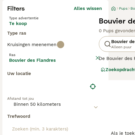
Filters
Alles wissen
Pups
Bo
Type advertentie
Bouvier d
Te koop
0 Pups gevonde
Type ras
Bouvier de
Kruisingen meenemen
Alleen puur
Ras
De Bouvier des 
Bouvier des Flandres
en baarden geven
Zoekopdrach
als vriendelijk 
Uw locatie
Lees onze
Bouvi
Afstand tot jou
Trefwoord
Als je toe