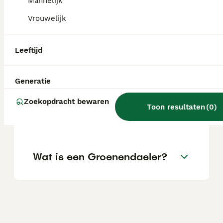
Mannelijk
aanzienlijke investering.
Vrouwelijk
Welke fokkers van
Leeftijd
Groenendaelers zijn er in
Nederland?
Generatie
Zoekopdracht bewaren
Is een Groenendaeler een
Toon resultaten
(
0
)
goede gezinshond?
Wat is een Groenendaeler?