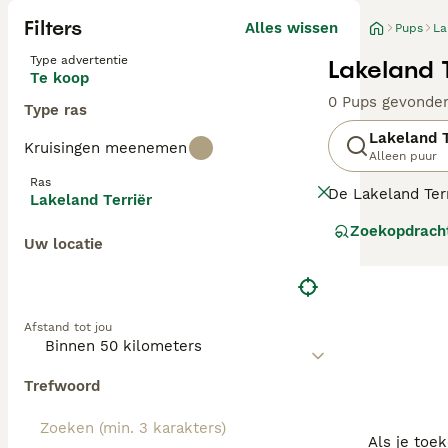
Filters
Alles wissen
Pups
La
Type advertentie
Lakeland 
Te koop
0 Pups gevonde
Type ras
Lakeland T
Kruisingen meenemen
Alleen puur
Ras
De Lakeland Ter
Lakeland Terriër
op hun ondeugen
Zoekopdrach
werkomgeving al
Uw locatie
onvermoeibare, a
er in een huish
Afstand tot jou
Trefwoord
Als je toe