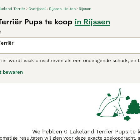
keland Terriër
Overijssel
Rijssen-Holten
Rijssen
Terriër Pups te koop
in Rijssen
n
erriër
rier wordt vaak omschreven als een ondeugende schurk, en te
dheid en hebben een echt gevoel voor humor. Ze zijn zeer vee
t bewaren
s in een gezinsomgeving, mits ze genoeg te doen krijgen en 
anhankelijke en uiterst loyale terriers die sterke banden met
ouden gebeurt.Lees onze aankoopgids voor de
Lakeland Terrië
We hebben 0 Lakeland Terriër Pups te k
komstige resultaten wil zien voor deze exacte zoekopdracht, 