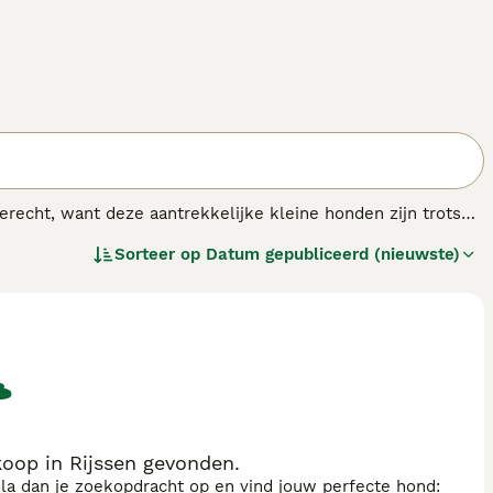
recht, want deze aantrekkelijke kleine honden zijn trots
lzijdig en voelen zich net zo goed thuis in een
Sorteer op
Datum gepubliceerd (nieuwste)
dagelijks veel lichaamsbeweging hebben. Het zijn
 hun gezin vormen en het liefst betrokken zijn bij alles wat
r
voor informatie over dit hondenras.
oop in Rijssen gevonden.
sla dan je zoekopdracht op en vind jouw perfecte hond: