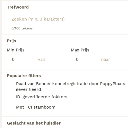
Lees onze
Entlebucher Sennenhond adviespagina
voor
Trefwoord
informatie over dit hondenras.
We hebben 0 Entlebucher Sennenhond Pups
te koop gevonden.
0/100 tekens
Als je toekomstige resultaten wil zien voor deze 
exacte zoekopdracht, sla dan je zoekopdracht op en 
Prijs
vind jouw perfecte hond:
Min Prijs
Max Prijs
Zoekopdracht bewaren
€
€
FAQ's
Populaire filters
Raad van Beheer kennelregistratie door PuppyPlaats
geverifieerd
ID-geverifieerde fokkers
Is de Entlebucher
Sennenhond een makkelijke
Met FCI stamboom
hond?
Geslacht van het huisdier
Met de juiste training en opvoeding kan de