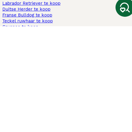
Labrador Retriever te koop
Duitse Herder te koop
Franse Bulldog te koop
Teckel ruwhaar te koop
Cavapoo te koop
Andere populaire pagina's
Honden te koop in Amsterdam
Pups te koop Limburg​
Pups te koop Friesland​
Honden te koop in Gelderland
Honden te koop in Den Haag
Honden te koop in Enschede
Adopteer hond in Nederland
Informatie
Over ons
Privacybeleid
Support
Pers
Voorwaarden