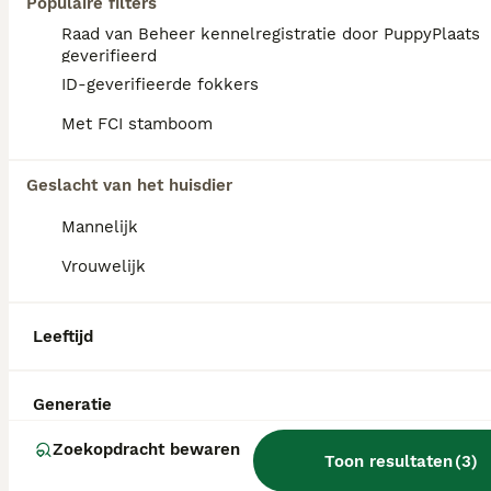
Populaire filters
Raad van Beheer kennelregistratie door PuppyPlaats
geverifieerd
ID-geverifieerde fokkers
Met FCI stamboom
Geslacht van het huisdier
Mannelijk
Vrouwelijk
Leeftijd
1
Mooie poedel / cockapoo pups
Generatie
Zoekopdracht bewaren
Cockapoo
Toon resultaten
(
3
)
8 maanden
3
2