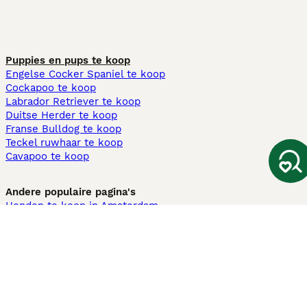
Puppies en pups te koop
Engelse Cocker Spaniel te koop
Cockapoo te koop
Labrador Retriever te koop
Duitse Herder te koop
Franse Bulldog te koop
Teckel ruwhaar te koop
Cavapoo te koop
Andere populaire pagina's
Honden te koop in Amsterdam
Pups te koop Limburg​
Pups te koop Friesland​
Honden te koop in Gelderland
Honden te koop in Den Haag
Honden te koop in Enschede
Adopteer hond in Nederland