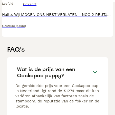
Leeftijd
Geslacht
Hallo. Wij MOGEN ONS NEST VERLATEN!!! NOG 2 REUTJES BESCHIKBAAR. Prachtige kleine poedel pups met een vleugje cocker spaniel geboren op 30 november. 2 teefjes en 3 reutjes. 2 zwarte teefjes met een witte vlek op de borst, ( Gereserveerd) 2 volledig zwarte reutjes en 1 blonde reu (Gereserveerd) Het is een hypoallergeen ras die erom bekend staat goed te trainen te zijn. Daarbij zijn ze met de juiste opvoeding super lief en trouw. Moeder Pip (3jaar) is een Black and tan f1b cockapoo kruising. Zo'n kleine 6kg een een schofthoogte van ca 34cm. Vader is een rode poedel van 5,5 kg en een schofthoogte van 33cm. Beide honden zijn getest. Pip is een lief, vrolijk en grappig hondje die graag racet in het bos, maar net zo graag lekker lui op schoot licht. Het liefst gaat ze overal mee naar toe, maar alleen thuis is ook geen probleem. De pups groeien in huiselijke kring op in bijzijn van een andere hond (de oma van de pups, een cockapoo f1kruising) en onze zoon van 9. Socialiseren zal dus geen probleem zijn. De pups mogen naar hun forever home tussen 18 en 25 januari mits alles goed gaat en de dierenarts groen licht geeft. Ze zullen dan nagekeken zijn door de dierenarts, ontwormd, gechipt en gevaccineerd zijn en in het bezit zijn van een paspoort. Ze krijgen een puppypakket mee met daarin voer voor de eerste periode.
Oostrum
(44km)
FAQ's
Wat is de prijs van een
Cockapoo puppy?
De gemiddelde prijs voor een Cockapoo pup
in Nederland ligt rond de €1274 maar dit kan
variëren afhankelijk van factoren zoals de
stamboom, de reputatie van de fokker en de
locatie.