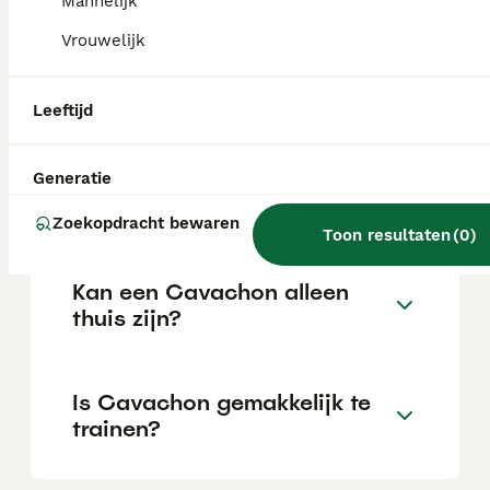
Mannelijk
Vrouwelijk
Wat is het karakter van een
Cavachon?
Leeftijd
Hoeveel jaar leeft een
Generatie
Cavachon?
Zoekopdracht bewaren
Toon resultaten
(
0
)
Kan een Cavachon alleen
thuis zijn?
Is Cavachon gemakkelijk te
trainen?