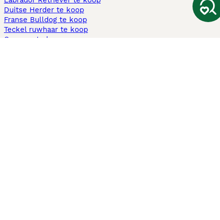
Labrador Retriever te koop
Duitse Herder te koop
Franse Bulldog te koop
Teckel ruwhaar te koop
Cavapoo te koop
Andere populaire pagina's
Honden te koop in Amsterdam
Pups te koop Limburg​
Pups te koop Friesland​
Honden te koop in Gelderland
Honden te koop in Den Haag
Honden te koop in Enschede
Adopteer hond in Nederland
Informatie
Over ons
Privacybeleid
Support
Pers
Voorwaarden
Pups verkopen