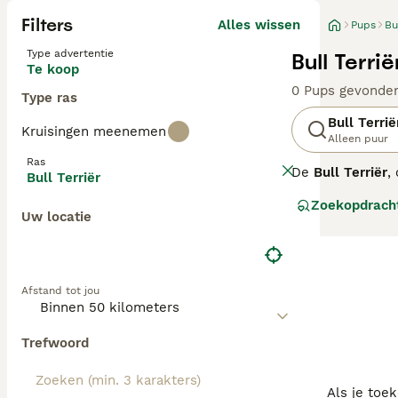
Filters
Alles wissen
Pups
Bu
Type advertentie
Bull Terri
Te koop
0 Pups gevonde
Type ras
Bull Terrië
Kruisingen meenemen
Alleen puur
Ras
De
Bull Terriër
,
Bull Terriër
werd gefokt uit 
Zoekopdrach
standaard en mi
Uw locatie
en gestroomd. D
hun familie toe
tegenwoordig zi
zijn niet ideaal
Afstand tot jou
en Haarlem. Hou
past het beste b
Trefwoord
Als je toe