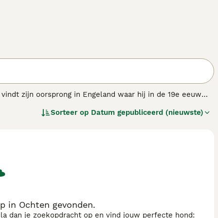
 vindt zijn oorsprong in Engeland waar hij in de 19e eeuw
eivormige kop en gespierde, compacte lichaam, dat bestaat in
Sorteer op
Datum gepubliceerd (nieuwste)
kleuren hebben, waaronder wit met kleurige kopmarkeringen
eel beweging nodig en zijn loyaal en aanhankelijk naar
namen uit hun geschiedenis als vechthond, maar
 sterke wil is een consequente opvoeding essentieel, en ze
pulair in Nederland, met veel vraag in steden zoals Utrecht
rriër te koop
te zoeken via een
bull terriër fokker
. Dit ras
beweging en training.
op in Ochten gevonden.
sla dan je zoekopdracht op en vind jouw perfecte hond: