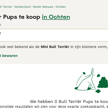
ll Terriër
Gelderland
Neder-Betuwe
Ochten
ër Pups te koop
in Ochten
n
r
 ook wel bekend als de
Mini Bull Terriër
in zijn kleinere vorm,
bulldoggen en terriërs. Dit ras staat bekend om zijn unieke 
t bewaren
niatuur maten. De vacht is kort, glad en kan verschillende 
eze honden hebben een energiek en speels karakter, hebben v
. Ze zijn moedig en zelfverzekerd, eigenschappen die ze mee
jn het vooral waakzame en liefdevolle metgezellen. Door hun
 voor beginnende hondenbezitters. De
Bull Terriër pups
zijn po
d rekening met hun actieve aard als u overweegt een
Bull Te
ij ervaren eigenaren die bereid zijn veel tijd te investeren in 
We hebben 0 Bull Terriër Pups te ko
komstige resultaten wil zien voor deze exacte zoekopdracht, 