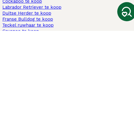
Cockapoo te koop
Labrador Retriever te koop
Duitse Herder te koop
Franse Bulldog te koop
Teckel ruwhaar te koop
Cavapoo te koop
Andere populaire pagina's
Honden te koop in Amsterdam
Pups te koop Limburg​
Pups te koop Friesland​
Honden te koop in Gelderland
Honden te koop in Den Haag
Honden te koop in Enschede
Adopteer hond in Nederland
Informatie
Over ons
Privacybeleid
Support
Pers