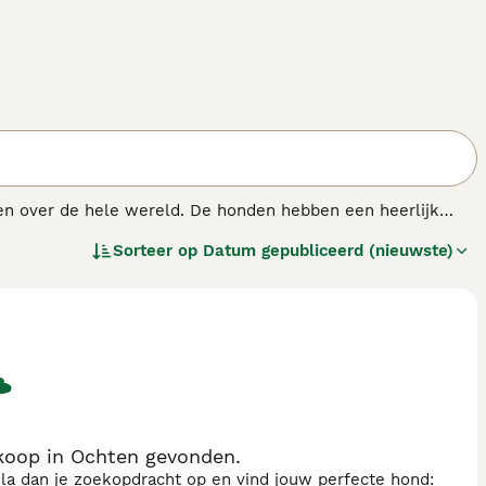
ten over de hele wereld. De honden hebben een heerlijk
 de perfecte keuze maakt als familiehond. Ze werden
Sorteer op
Datum gepubliceerd (nieuwste)
rden nog steeds in het "veld" gezien omdat ze zo hoog
koop in Ochten gevonden.
sla dan je zoekopdracht op en vind jouw perfecte hond: