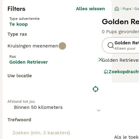
Filters
Alles wissen
Pups
Go
Type advertentie
Golden Re
Te koop
0 Pups gevonde
Type ras
Golden Ret
Kruisingen meenemen
Alleen puur
Ras
Golden Retrieve
Golden Retriever
rustig karakter 
Zoekopdrach
oorspronkelijk 
Uw locatie
gewaardeerd wo
Lees onze
Golde
Afstand tot jou
Trefwoord
Als je toe