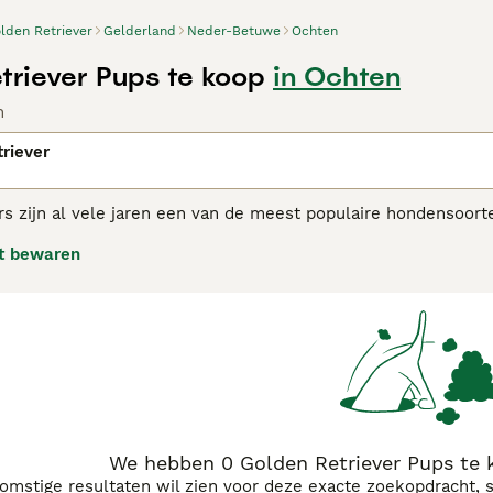
lden Retriever
Gelderland
Neder-Betuwe
Ochten
triever Pups te koop
in Ochten
n
riever
rs zijn al vele jaren een van de meest populaire hondensoor
dat, in combinatie met hun intelligentie en trainbaarheid, ze
t bewaren
gefokt om "wild" te apporteren, en veel Golden Retrievers wo
rden om hun werkcapaciteiten.
n Retriever adviespagina
voor informatie over dit hondenras.
We hebben 0 Golden Retriever Pups te 
komstige resultaten wil zien voor deze exacte zoekopdracht, 