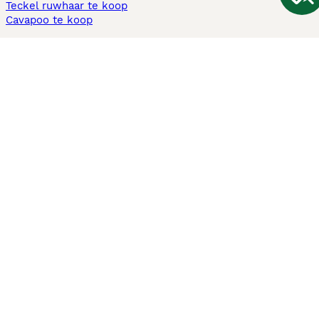
Teckel ruwhaar te koop
Cavapoo te koop
Andere populaire pagina's
Honden te koop in Amsterdam
Pups te koop Limburg​
Pups te koop Friesland​
Honden te koop in Gelderland
Honden te koop in Den Haag
Honden te koop in Enschede
Adopteer hond in Nederland
Informatie
Over ons
Privacybeleid
Support
Pers
Voorwaarden
Pups verkopen
Honden test