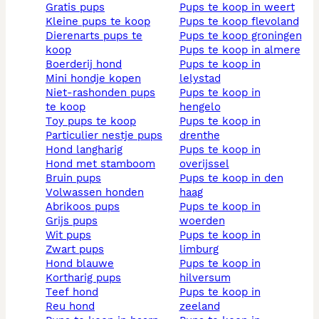
gratis pups
pups te koop in weert
kleine pups te koop
pups te koop flevoland
dierenarts pups te
pups te koop groningen
koop
pups te koop in almere
boerderij hond
pups te koop in
mini hondje kopen
lelystad
niet-rashonden pups
pups te koop in
te koop
hengelo
toy pups te koop
pups te koop in
particulier nestje pups
drenthe
hond langharig
pups te koop in
hond met stamboom
overijssel
bruin pups
pups te koop in den
volwassen honden
haag
abrikoos pups
pups te koop in
grijs pups
woerden
wit pups
pups te koop in
zwart pups
limburg
hond blauwe
pups te koop in
kortharig pups
hilversum
teef hond
pups te koop in
reu hond
zeeland