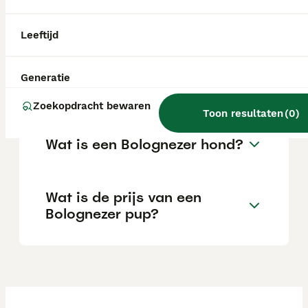
aandacht van zowel jonge kinderen als
oudere mensen.
Leeftijd
Wat is het karakter van een
Generatie
Bolognezer hond?
Zoekopdracht bewaren
Toon resultaten
(
0
)
Wat is een Bolognezer hond?
Wat is de prijs van een
Bolognezer pup?