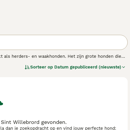
t als herders- en waakhonden. Het zijn grote honden die
d. Beaucerons zijn buitengewoon intelligente en energieke
Sorteer op
Datum gepubliceerd (nieuwste)
binatie met zoveel mogelijk mentale stimulatie om ze
Sint Willebrord gevonden.
sla dan je zoekopdracht op en vind jouw perfecte hond: