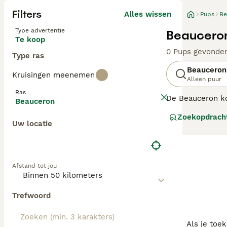
Filters
Alles wissen
Pups
Be
Type advertentie
Beauceron
Te koop
0 Pups gevonde
Type ras
Beauceron
Kruisingen meenemen
Alleen puur
Ras
De Beauceron ko
Beauceron
zich hebben bew
Zoekopdrach
honden en verei
Uw locatie
tevreden te hou
Lees onze
Beauc
Afstand tot jou
Trefwoord
Als je toe