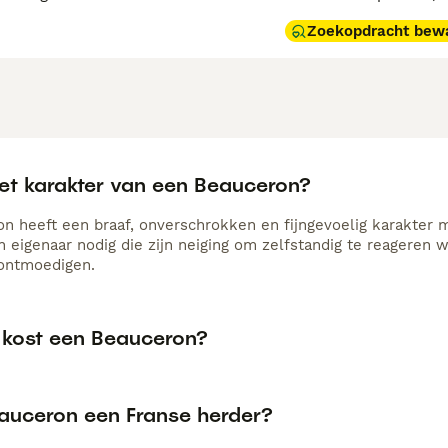
Zoekopdracht bew
het karakter van een Beauceron?
n heeft een braaf, onverschrokken en fijngevoelig karakter m
en eigenaar nodig die zijn neiging om zelfstandig te reageren
e ontmoedigen.
 kost een Beauceron?
eauceron een Franse herder?