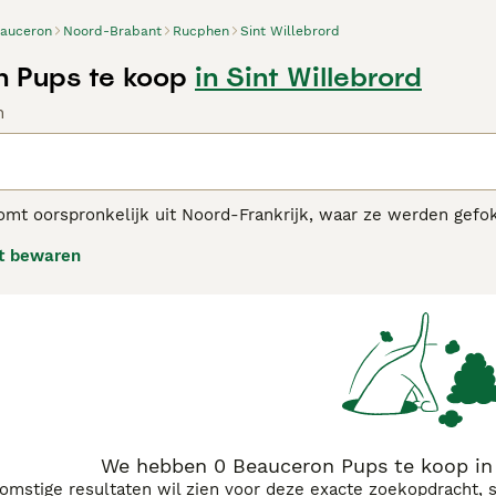
auceron
Noord-Brabant
Rucphen
Sint Willebrord
 Pups te koop
in Sint Willebrord
n
mt oorspronkelijk uit Noord-Frankrijk, waar ze werden gefok
ezen, niet alleen als werkhond, maar ook als gezelschapshon
t bewaren
sen daarom de juiste hoeveelheid dagelijkse beweging in com
den.
eron adviespagina
voor informatie over dit hondenras.
We hebben 0 Beauceron Pups te koop in 
komstige resultaten wil zien voor deze exacte zoekopdracht, 