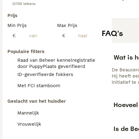
0/100 tekens
Prijs
Min Prijs
Max Prijs
FAQ's
€
€
Populaire filters
Wat is 
Raad van Beheer kennelregistratie
door PuppyPlaats geverifieerd
De Beaucero
ID-geverifieerde fokkers
Hij heeft e
initiatief t
Met FCI stamboom
Geslacht van het huisdier
Hoeveel
Mannelijk
Vrouwelijk
Is de B